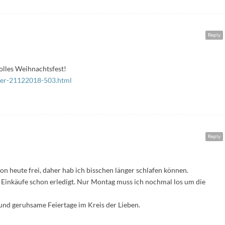
Reply
olles Weihnachtsfest!
uller-21122018-503.html
Reply
hon heute frei, daher hab ich bisschen länger schlafen können.
ie Einkäufe schon erledigt. Nur Montag muss ich nochmal los um die
nd geruhsame Feiertage im Kreis der Lieben.