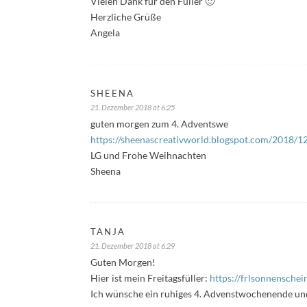
Vielen Dank für den Füller 🙂
Herzliche Grüße
Angela
SHEENA
21. Dezember 2018 at 6:25
guten morgen zum 4. Adventswe
https://sheenascreativworld.blogspot.com/2018/12/
LG und Frohe Weihnachten
Sheena
TANJA
21. Dezember 2018 at 6:29
Guten Morgen!
Hier ist mein Freitagsfüller:
https://frlsonnensche
Ich wünsche ein ruhiges 4. Advenstwochenende un