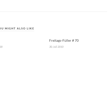
OU MIGHT ALSO LIKE
Freitags-Füller # 70
18
30. Juli 2010