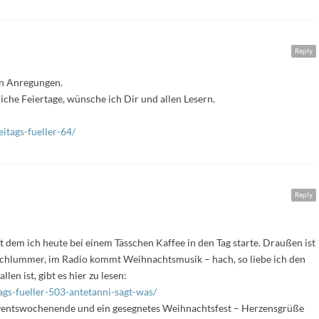
Reply
en Anregungen.
he Feiertage, wünsche ich Dir und allen Lesern.
itags-fueller-64/
Reply
t dem ich heute bei einem Tässchen Kaffee in den Tag starte. Draußen ist
m Schlummer, im Radio kommt Weihnachtsmusik – hach, so liebe ich den
en ist, gibt es hier zu lesen:
ags-fueller-503-antetanni-sagt-was/
dventswochenende und ein gesegnetes Weihnachtsfest – Herzensgrüße