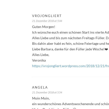
VROJONGLIERT
21. Dezember 2018 at 5:44
Guten Morgen!
Ich wünsche euch einen schönen Start ins vierte 
Alles Liebe und bis zum nächsten Freitags-Füller. 
Bis dahin aber habt es fein, schöne Feiertage und he
Liebe Barbara, danke für den Füller jede Woche!❤️
Alles Liebe,
Veronika
https://vrojongliert.wordpress.com/2018/12/21/fre
ANGELA
21. Dezember 2018 at 5:54
Moin Moin,
ein wunderschönes Adventswochenende und schöne