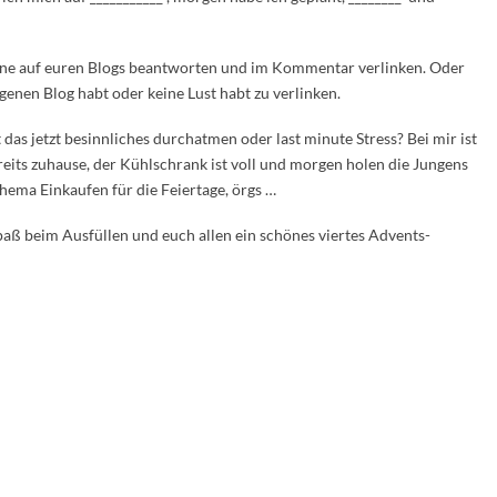
erne auf euren Blogs beantworten und im Kommentar verlinken. Oder
igenen Blog habt oder keine Lust habt zu verlinken.
as jetzt besinnliches durchatmen oder last minute Stress? Bei mir ist
ereits zuhause, der Kühlschrank ist voll und morgen holen die Jungens
Thema Einkaufen für die Feiertage, örgs …
paß beim Ausfüllen und euch allen ein schönes viertes Advents-