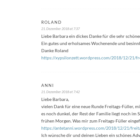
ROLAND
21. Dezember 2018 at 7:37
Liebe Barbara ein dickes Danke für die sehr schön
Ein gutes und erholsames Wochenende und besinnlic
Danke Roland
https://xypsilonzett.wordpress.com/2018/12/21/fre
ANNI
21. Dezember 2018 at 7:42
Liebe Barbara,
vielen Dank für eine neue Runde Freitags-Füller, mi
es noch dunkel, der Rest der Familie liegt noch i
frühen Morgen. Was mir zum Freitags-Füller eingefall
https://antetanni.wordpress.com/2018/12/21/freit
Ich wünsche dir und deinen Lieben ein schönes A