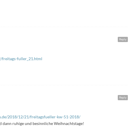
Reply
freitags-fuller_21.html
Reply
in.de/2018/12/21/freitagsfueller-kw-51-2018/
d dann ruhige und besinnliche Weihnachtstage!