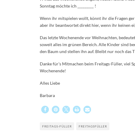
Sonntag möchte ich _________ !
Wenn ihr mitspielen wollt, könnt ihr die Fragen g
aber ihr beantwortet direkt hier, wenn ihr keinen e
Das letzte Wochenende vor Weihnachten, bedeutet d
soweit alles im grünen Bereich. Alle Kinder sind b
den Baum und stellen ihn auf. Bleibt nur noch das 
Danke für’s Mitmachen beim Freitags-Füller, viel S
Wochenende!
Alles Liebe
Barbara
FREITAGS-FÜLLER
FREITAGSFÜLLER