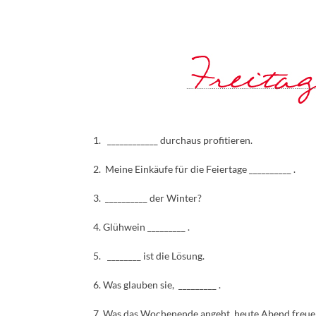
1. ____________ durchaus profitieren.
2. Meine Einkäufe für die Feiertage __________ .
3. __________ der Winter?
4. Glühwein _________ .
5. ________ ist die Lösung.
6. Was glauben sie, _________ .
7. Was das Wochenende angeht, heute Abend freue i