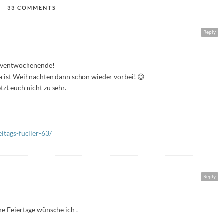
33 COMMENTS
Reply
Adventwochenende!
Da ist Weihnachten dann schon wieder vorbei! 😉
tzt euch nicht zu sehr.
itags-fueller-63/
Reply
 Feiertage wünsche ich .