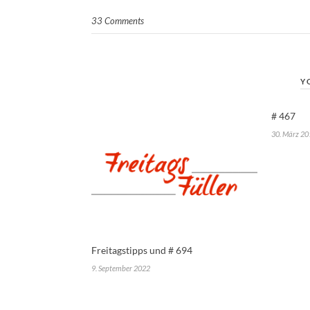
33 Comments
Y
# 467
30. März 20
Freitagstipps und # 694
9. September 2022