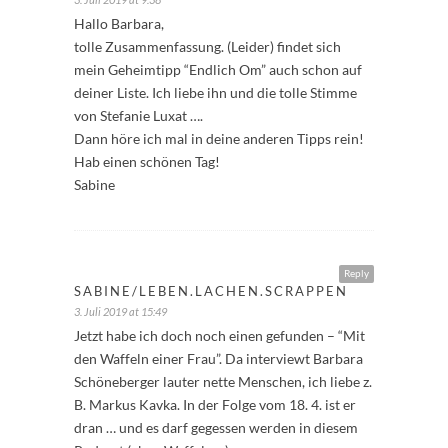
Hallo Barbara,
tolle Zusammenfassung. (Leider) findet sich
mein Geheimtipp “Endlich Om” auch schon auf
deiner Liste. Ich liebe ihn und die tolle Stimme
von Stefanie Luxat ….
Dann höre ich mal in deine anderen Tipps rein!
Hab einen schönen Tag!
Sabine
Reply
SABINE/LEBEN.LACHEN.SCRAPPEN
3. Juli 2019 at 15:49
Jetzt habe ich doch noch einen gefunden – “Mit
den Waffeln einer Frau”. Da interviewt Barbara
Schöneberger lauter nette Menschen, ich liebe z.
B. Markus Kavka. In der Folge vom 18. 4. ist er
dran … und es darf gegessen werden in diesem