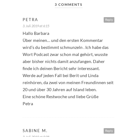
3 COMMENTS
PETRA
Reply
3. Juli 2019 at 6:15
Hallo Barbara
Über meinen… und den ersten Kommentar
wird’s du bestimmt schmunzeln . Ich habe das
Wort Podcast zwar schon mal gehört, wusste
aber bisher nichts damit anzufangen. Daher
finde ich deinen Bericht sehr interessant.
Werde auf jeden Fall bei Berit und Linda
reinhören, da zwei von meinen Freundinnen seit
20 und über 30 Jahren auf Island leben.
Eine schöne Restwoche und liebe Grüße
Petra
SABINE M.
Reply
3. Juli 2019 at 9:38