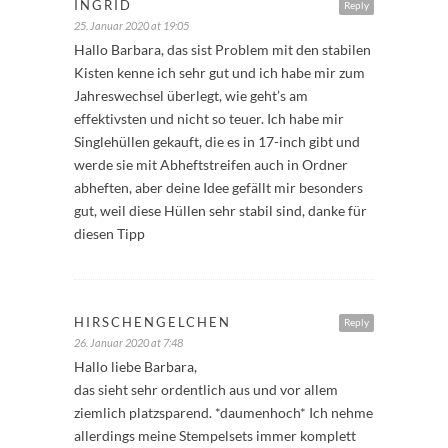
INGRID
Reply
25. Januar 2020 at 19:05
Hallo Barbara, das sist Problem mit den stabilen
Kisten kenne ich sehr gut und ich habe mir zum
Jahreswechsel überlegt, wie geht’s am
effektivsten und nicht so teuer. Ich habe mir
Singlehüllen gekauft, die es in 17-inch gibt und
werde sie mit Abheftstreifen auch in Ordner
abheften, aber deine Idee gefällt mir besonders
gut, weil diese Hüllen sehr stabil sind, danke für
diesen Tipp
HIRSCHENGELCHEN
Reply
26. Januar 2020 at 7:48
Hallo liebe Barbara,
das sieht sehr ordentlich aus und vor allem
ziemlich platzsparend. *daumenhoch* Ich nehme
allerdings meine Stempelsets immer komplett