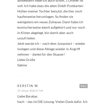
aufbewahrt habe ich auch schon, 1 Ordner ist
voll. Ich habe dazu die alten Diddl-Postkarten-
Hüllen meiner Tochter benutzt, die hier noch
haufenweise herumlagen. So finden sie
wenigstens ein neues Zuhause. Dann habe ich
komischerweise damit aufgehört und nur noch
in Kisten abgelegt, bin damit aber auch
unzufrieden.
Jetzt werde ich – nach dem Jumpstart – wieder
loslegen und diese Ablage wieder in Angriff
nehmen – danke für den Stupser!
Liebe Grüße
Sabine
KERSTIN W.
Reply
29. Januar 2020 at 7:44
Liebe Barabar,
hach – das ist DIE Lösung. Vielen Dank dafür. Ich