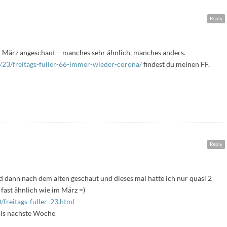
Reply
m März angeschaut – manches sehr ähnlich, manches anders.
/23/freitags-fuller-66-immer-wieder-corona/
findest du meinen FF.
Reply
nd dann nach dem alten geschaut und dieses mal hatte ich nur quasi 2
fast ähnlich wie im März =)
freitags-fuller_23.html
Bis nächste Woche