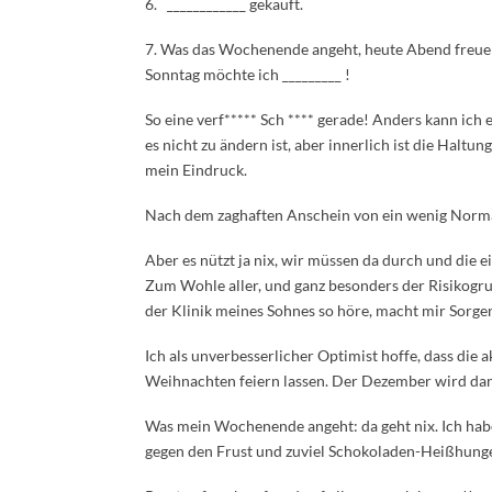
6. ____________ gekauft.
7. Was das Wochenende angeht, heute Abend freue i
Sonntag möchte ich _________ !
So eine verf***** Sch **** gerade! Anders kann ich 
es nicht zu ändern ist, aber innerlich ist die Haltun
mein Eindruck.
Nach dem zaghaften Anschein von ein wenig Normali
Aber es nützt ja nix, wir müssen da durch und die 
Zum Wohle aller, und ganz besonders der Risikogru
der Klinik meines Sohnes so höre, macht mir Sorgen
Ich als unverbesserlicher Optimist hoffe, dass d
Weihnachten feiern lassen. Der Dezember wird da
Was mein Wochenende angeht: da geht nix. Ich habe
gegen den Frust und zuviel Schokoladen-Heißhunge