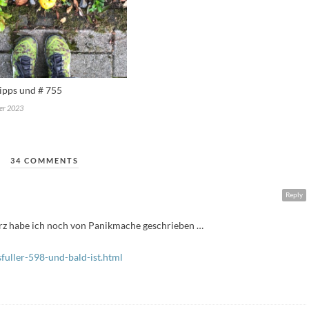
tipps und # 755
er 2023
34 COMMENTS
Reply
ärz habe ich noch von Panikmache geschrieben …
fuller-598-und-bald-ist.html