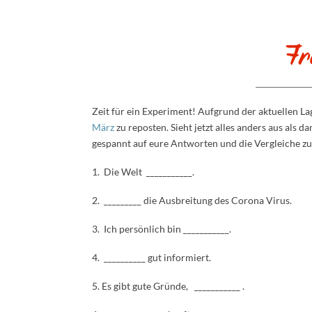
Zeit für ein Experiment! Aufgrund der aktuellen La
März
zu reposten. Sieht jetzt alles anders aus als 
gespannt auf eure Antworten und die Vergleiche zu
1. Die Welt ___________.
2. _________ die Ausbreitung des Corona Virus.
3. Ich persönlich bin ___________.
4. __________ gut informiert.
5. Es gibt gute Gründe, ___________ .