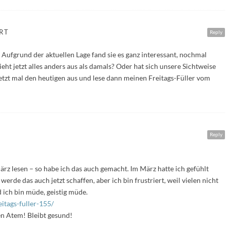
RT
Reply
t! Aufgrund der aktuellen Lage fand sie es ganz interessant, nochmal
eht jetzt alles anders aus als damals? Oder hat sich unsere Sichtweise
 jetzt mal den heutigen aus und lese dann meinen Freitags-Füller vom
Reply
rz lesen – so habe ich das auch gemacht. Im März hatte ich gefühlt
werde das auch jetzt schaffen, aber ich bin frustriert, weil vielen nicht
d ich bin müde, geistig müde.
itags-fuller-155/
n Atem! Bleibt gesund!