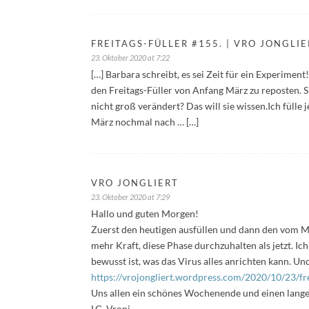
FREITAGS-FÜLLER #155. | VRO JONGLIE
23. Oktober 2020 at 7:22
[…] Barbara schreibt, es sei Zeit für ein Experimen
den Freitags-Füller von Anfang März zu reposten. Si
nicht groß verändert? Das will sie wissen.Ich fülle
März nochmal nach … […]
VRO JONGLIERT
23. Oktober 2020 at 7:29
Hallo und guten Morgen!
Zuerst den heutigen ausfüllen und dann den vom Mä
mehr Kraft, diese Phase durchzuhalten als jetzt. Ich 
bewusst ist, was das Virus alles anrichten kann. Un
https://vrojongliert.wordpress.com/2020/10/23/fre
Uns allen ein schönes Wochenende und einen lange
LG, Vroni