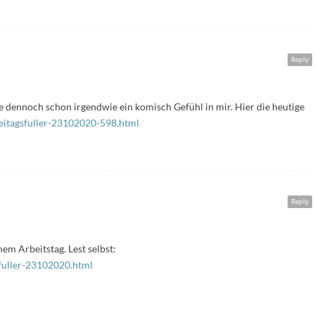
Reply
e dennoch schon irgendwie ein komisch Gefühl in mir. Hier die heutige
reitagsfuller-23102020-598.html
Reply
em Arbeitstag. Lest selbst:
-fuller-23102020.html