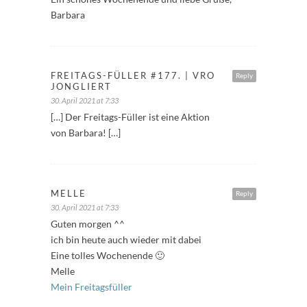
Barbara
FREITAGS-FÜLLER #177. | VRO
Reply
JONGLIERT
30. April 2021 at 7:33
[…] Der Freitags-Füller ist eine Aktion
von Barbara! […]
MELLE
Reply
30. April 2021 at 7:33
Guten morgen ^^
ich bin heute auch wieder mit dabei
Eine tolles Wochenende 🙂
Melle
Mein Freitagsfüller