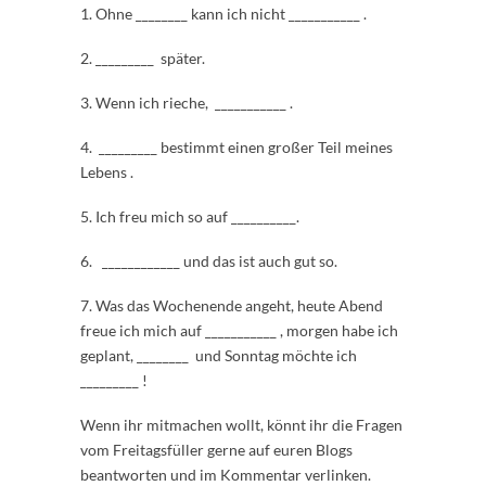
1. Ohne ________ kann ich nicht ___________ .
2. _________ später.
3. Wenn ich rieche, ___________ .
4. _________ bestimmt einen großer Teil meines
Lebens .
5. Ich freu mich so auf __________.
6. ____________ und das ist auch gut so.
7. Was das Wochenende angeht, heute Abend
freue ich mich auf ___________ , morgen habe ich
geplant, ________ und Sonntag möchte ich
_________ !
Wenn ihr mitmachen wollt, könnt ihr die Fragen
vom Freitagsfüller gerne auf euren Blogs
beantworten und im Kommentar verlinken.