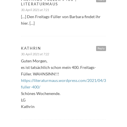
LITERATURMAUS
30. April 2021 at 7:21
[…] Den Freitags-Füller von Barbara findet ihr
hier. […]
KATHRIN
Reply
30. April 2021 at 7:22
Guten Morgen,
es ist tatsächlich schon mein 400. Freitags-
Füller. WAHNSINN!!!
https://literaturmaus.wordpress.com/2021/04/30/freitags-
fuller-400/
Schönes Wochenende.
LG
Kathrin