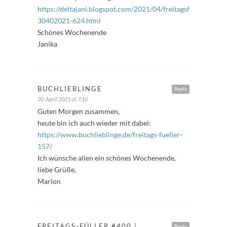
https://deltajani.blogspot.com/2021/04/freitagsfuller-
30402021-624.html
Schönes Wochenende
Janika
BUCHLIEBLINGE
Reply
30. April 2021 at 7:10
Guten Morgen zusammen,
heute bin ich auch wieder mit dabei:
https://www.buchlieblinge.de/freitags-fueller-
157/
Ich wünsche allen ein schönes Wochenende,
liebe Grüße,
Marion
FREITAGS-FÜLLER #400 |
Reply