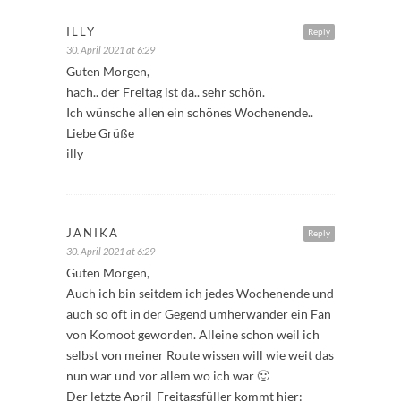
ILLY
Reply
30. April 2021 at 6:29
Guten Morgen,
hach.. der Freitag ist da.. sehr schön.
Ich wünsche allen ein schönes Wochenende..
Liebe Grüße
illy
JANIKA
Reply
30. April 2021 at 6:29
Guten Morgen,
Auch ich bin seitdem ich jedes Wochenende und
auch so oft in der Gegend umherwander ein Fan
von Komoot geworden. Alleine schon weil ich
selbst von meiner Route wissen will wie weit das
nun war und vor allem wo ich war 🙂
Der letzte April-Freitagsfüller kommt hier: