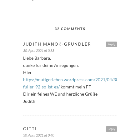
32 COMMENTS
JUDITH MANOK-GRUNDLER
Reply
30. April 2021 at 0:33
Liebe Barbara,
danke für deine Anregungen.
Hier
https://mutigerleben.wordpress.com/2021/04/30/freitags-
fuller-92-so-ist-es/
kommt mein FF
Dir ein feines WE und herzliche Grüße
Judith
GITTI
Reply
30. April 2021 at 0:40