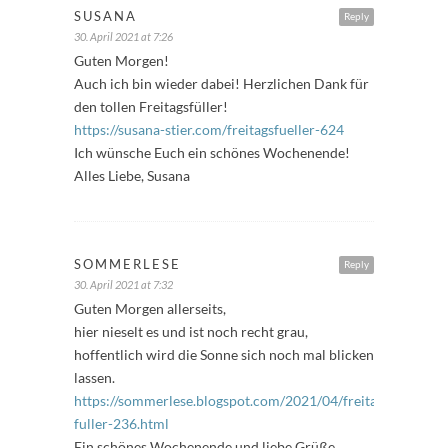
SUSANA
Reply
30. April 2021 at 7:26
Guten Morgen!
Auch ich bin wieder dabei! Herzlichen Dank für
den tollen Freitagsfüller!
https://susana-stier.com/freitagsfueller-624
Ich wünsche Euch ein schönes Wochenende!
Alles Liebe, Susana
SOMMERLESE
Reply
30. April 2021 at 7:32
Guten Morgen allerseits,
hier nieselt es und ist noch recht grau,
hoffentlich wird die Sonne sich noch mal blicken
lassen.
https://sommerlese.blogspot.com/2021/04/freitags-
fuller-236.html
Ein schönes Wochenende und liebe Grüße,