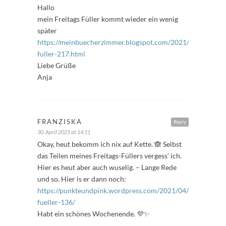
Hallo
mein Freitags Füller kommt wieder ein wenig
später
https://meinbuecherzimmer.blogspot.com/2021/04/freitags-
fuller-217.html
Liebe Grüße
Anja
FRANZISKA
Reply
30. April 2021 at 14:11
Okay, heut bekomm ich nix auf Kette. 🙈 Selbst
das Teilen meines Freitags-Füllers vergess’ ich.
Hier es heut aber auch wuselig. – Lange Rede
und so. Hier is er dann noch:
https://punkteundpink.wordpress.com/2021/04/30/freitags-
fueller-136/
Habt ein schönes Wochenende. 💜✨