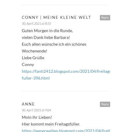
CONNY | MEINE KLEINE WELT
Reply
30. April 2021 at 8:55
Guten Morgen in die Runde,
vielen Dank liebe Barbara!
Euch allen wünsche ich ein schönes
Wochenende!
Liebe Grüße
Conny
https://fanti2412.blogspot.com/2021/04/freitags-
fuller-396.html
ANNE
Reply
30. April 2021 at 9:04
Moin ihr Lieben!
Hier kommt mein Freitagsfüller.
https://weserwellen.blogspot.com/2021/04/freitagsfuller-