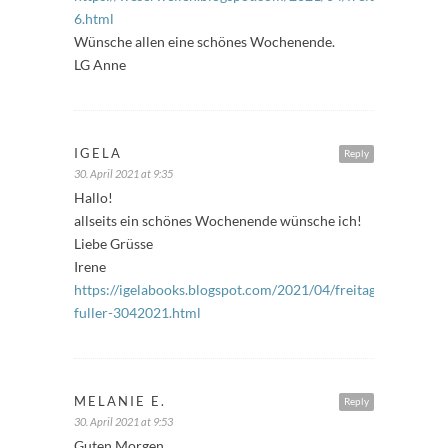
6.html
Wünsche allen eine schönes Wochenende.
LG Anne
IGELA
Reply
30. April 2021 at 9:35
Hallo!
allseits ein schönes Wochenende wünsche ich!
Liebe Grüsse
Irene
https://igelabooks.blogspot.com/2021/04/freitags-
fuller-3042021.html
MELANIE E.
Reply
30. April 2021 at 9:53
Guten Morgen,