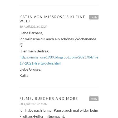
KATJA VON MISSROSE´S KLEINE
Reply
WELT
30. April 2021 at 15:29
Liebe Barbara,
ich wünsche dir auch ein schönes Wochenende.
🙂
Hier mein Beitrag:
https://missrose1989.blogspot.com/2021/04/freitagfuller-
17-2021-freitag-den.html
Liebe Grüsse,
Katja
FILME, BUECHER AND MORE
Reply
30. April 2021 at 16:02
Ich habe nach langer Pause auch mal wider beim
Freitags-Füller mitgemacht.