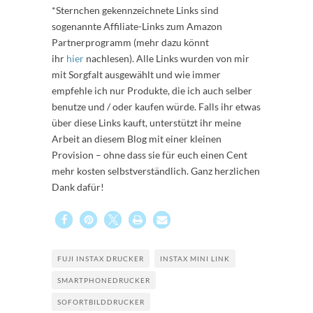
*Sternchen gekennzeichnete Links sind
sogenannte Affiliate-Links zum Amazon
Partnerprogramm (mehr dazu könnt
ihr
hier
nachlesen). Alle Links wurden von mir
mit Sorgfalt ausgewählt und wie immer
empfehle ich nur Produkte, die ich auch selber
benutze und / oder kaufen würde. Falls ihr etwas
über diese Links kauft, unterstützt ihr meine
Arbeit an diesem Blog mit einer kleinen
Provision – ohne dass sie für euch einen Cent
mehr kosten selbstverständlich. Ganz herzlichen
Dank dafür!
FUJI INSTAX DRUCKER
INSTAX MINI LINK
SMARTPHONEDRUCKER
SOFORTBILDDRUCKER