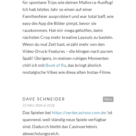
für spontane Trips wie deinen Mallorca-Ausflug!
Ich hab letztes Jahr so einen auf einer
Familienfeier ausprobiert und war total baff, wie
easy die App die Bilder pimpt, bevor sie
rauskommen. Hat mir mega geholfen, beim
nächsten Crop mehr kreative Layouts zu basteln.
Wenn du mal Zeit hast, erzähl mehr von den
Video-Druck-Features – die klingen nach purem
Spaß! Übrigens, in meinen ruhigen Momenten
chill ich mit
Book of Ra
, das bringt ähnlich
nostalgische Vibes wie diese alten Instax-Filme.
DAVE SCHNEIDER
Reply
23. März 2026 at 22:26
Das Spielen bei
https://verdecasinoo.com.de/
ist
spannend, weil ständig neue Spiele verfügbar
sind. Dadurch bleibt das Casinoerlebnis
abwechslungsreich.