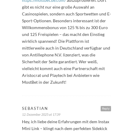
https://mostbet.de.com/
auszuprobieren. Dort
gibt es nicht nur eine große Auswahl an
Casinospielen, sondern auch Sportwetten und E-
Sport-Optionen. Besonders interessant ist der
Willkommensbonus von 125 % bis zu 300 Euro
und 125 Freispielen – das macht den Einstieg
wirklich spannend! Die Plattform ist
mittlerweile auch in Deutschland verfügbar und
von Antillephone N.V. lizenziert, was die
Sicherheit der Seite garantiert. Wer weiß,
vielleicht kommt auch eine Partnerschaft mit
Aristocrat und Playtech bei Anbietern wie
MostBet in der Zukunft!
SEBASTIAN
Reply
12. Dezember 2025 at 17:39
Hey, ich liebe deine Erfahrungen mit dem Instax
Mini Link – klingt nach dem perfekten Sidekick