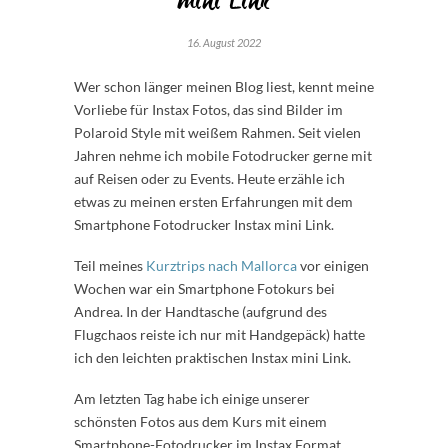
mini Link
16. August 2022
Wer schon länger meinen Blog liest, kennt meine
Vorliebe für Instax Fotos, das sind Bilder im
Polaroid Style mit weißem Rahmen. Seit vielen
Jahren nehme ich mobile Fotodrucker gerne mit
auf Reisen oder zu Events. Heute erzähle ich
etwas zu meinen ersten Erfahrungen mit dem
Smartphone Fotodrucker Instax mini Link.
Teil meines
Kurztrips nach Mallorca
vor einigen
Wochen war ein Smartphone Fotokurs bei
Andrea. In der Handtasche (aufgrund des
Flugchaos reiste ich nur mit Handgepäck) hatte
ich den leichten praktischen Instax mini Link.
Am letzten Tag habe ich einige unserer
schönsten Fotos aus dem Kurs mit einem
Smartphone-Fotodrucker im Instax Format