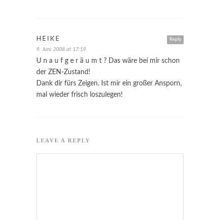
HEIKE
Reply
9. Juni 2008 at 17:19
U n a u f g e r ä u m t ? Das wäre bei mir schon
der ZEN-Zustand!
Dank dir fürs Zeigen. Ist mir ein großer Ansporn,
mal wieder frisch loszulegen!
LEAVE A REPLY