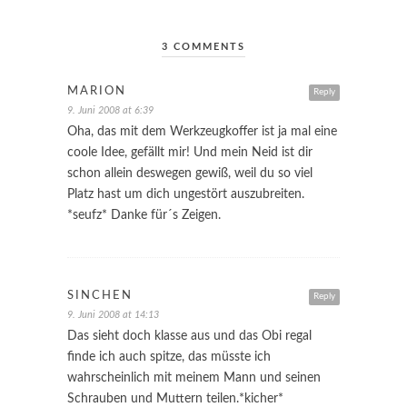
3 COMMENTS
MARION
Reply
9. Juni 2008 at 6:39
Oha, das mit dem Werkzeugkoffer ist ja mal eine
coole Idee, gefällt mir! Und mein Neid ist dir
schon allein deswegen gewiß, weil du so viel
Platz hast um dich ungestört auszubreiten.
*seufz* Danke für´s Zeigen.
SINCHEN
Reply
9. Juni 2008 at 14:13
Das sieht doch klasse aus und das Obi regal
finde ich auch spitze, das müsste ich
wahrscheinlich mit meinem Mann und seinen
Schrauben und Muttern teilen.*kicher*