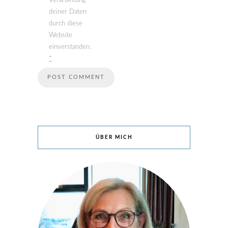
Verarbeitung
deiner Daten
durch diese
Website
einverstanden.
*
ÜBER MICH