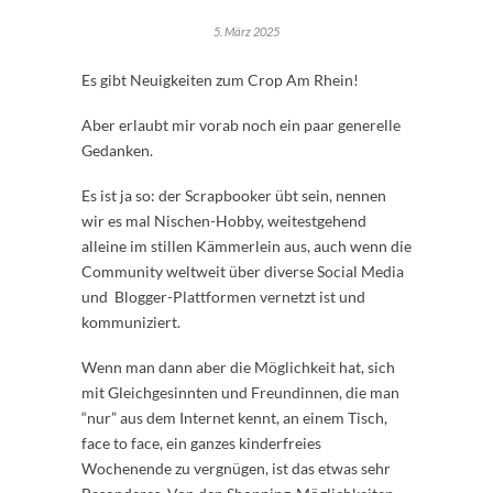
5. März 2025
Es gibt Neuigkeiten zum Crop Am Rhein!
Aber erlaubt mir vorab noch ein paar generelle
Gedanken.
Es ist ja so: der Scrapbooker übt sein, nennen
wir es mal Nischen-Hobby, weitestgehend
alleine im stillen Kämmerlein aus, auch wenn die
Community weltweit über diverse Social Media
und Blogger-Plattformen vernetzt ist und
kommuniziert.
Wenn man dann aber die Möglichkeit hat, sich
mit Gleichgesinnten und Freundinnen, die man
“nur” aus dem Internet kennt, an einem Tisch,
face to face, ein ganzes kinderfreies
Wochenende zu vergnügen, ist das etwas sehr