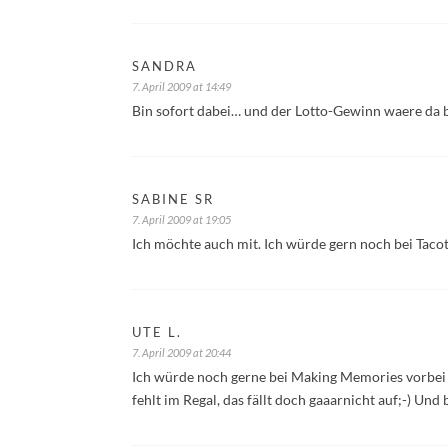
SANDRA
7. April 2009 at 14:49
Bin sofort dabei… und der Lotto-Gewinn waere da b
SABINE SR
7. April 2009 at 19:05
Ich möchte auch mit. Ich würde gern noch bei Tacot
UTE L.
7. April 2009 at 20:44
Ich würde noch gerne bei Making Memories vorbei 
fehlt im Regal, das fällt doch gaaarnicht auf;-) U