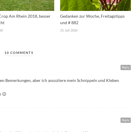
 Crop Am Rhein 2018, besser
Gedanken zur Woche, Freitagstipps
cht
und # 882
18
31. Juli 2026
10 COMMENTS
Reply
iven Bemerkungen, aber ich assoziiere mein Schnippeln und Kleben
h 😉
Reply