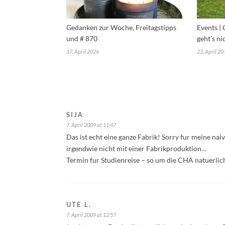
Gedanken zur Woche, Freitagstipps
Events |
und # 870
geht’s ni
17. April 2026
23. April 20
SIJA
7. April 2009 at 11:47
Das ist echt eine ganze Fabrik! Sorry fur meine na
irgendwie nicht mit einer Fabrikproduktion…
Termin fur Studienreise – so um die CHA natuerlic
UTE L.
7. April 2009 at 12:57