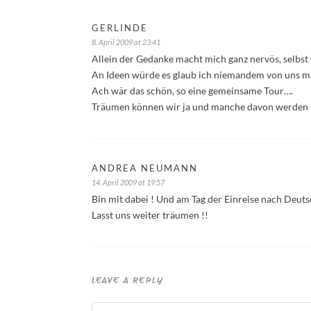
GERLINDE
8. April 2009 at 23:41
Allein der Gedanke macht mich ganz nervös, selbst
An Ideen würde es glaub ich niemandem von uns m
Ach wär das schön, so eine gemeinsame Tour….
Träumen können wir ja und manche davon werden s
ANDREA NEUMANN
14. April 2009 at 19:57
Bin mit dabei ! Und am Tag der Einreise nach Deutsc
Lasst uns weiter träumen !!
LEAVE A REPLY