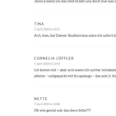
Jessica wenn Du das liest erzähl uns doch mal was 
TINA
7. April 2009 at 13:21
Ach, Ines, bei Deiner Studienreise wäre ich sofort d
CORNELIA LÖFFLER
7. April 2009 at 13:43
ich komm mit – aber erst wenn ich vorher mindeste
alleine – vollgepackt mit Scrapzeugs – das wär’s!
NETTE
7. April 2009 at 14:08
Oh wie genial wär das denn bitte???