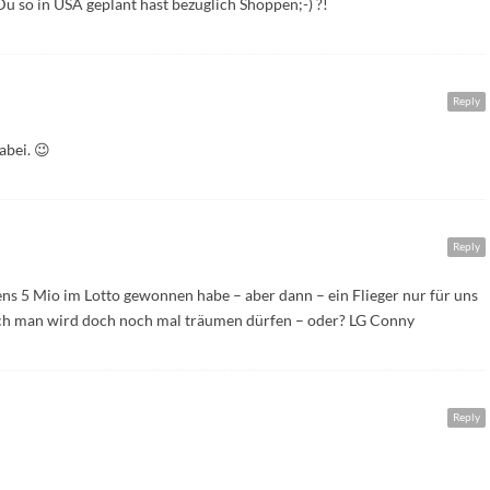
Du so in USA geplant hast bezüglich Shoppen;-) ?!
Reply
abei. 😉
Reply
ns 5 Mio im Lotto gewonnen habe – aber dann – ein Flieger nur für uns
 Ach man wird doch noch mal träumen dürfen – oder? LG Conny
Reply