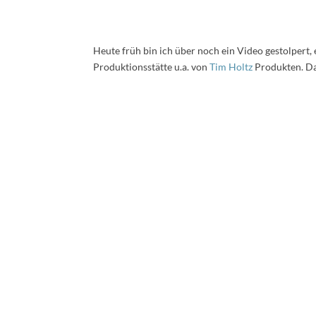
Heute früh bin ich über noch ein Video gestolpert,
Produktionsstätte u.a. von
Tim Holtz
Produkten. Das