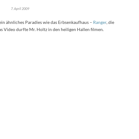
7. April 2009
 ein ähnliches Paradies wie das Erbsenkaufhaus –
Ranger
, die
 Video durfte Mr. Holtz in den heiligen Hallen filmen.