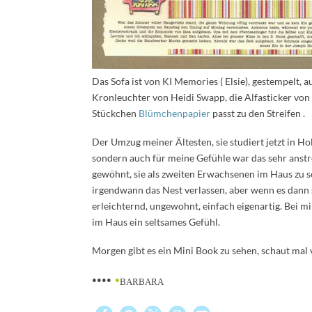
Das Sofa ist von KI Memories ( Elsie), gestempelt, 
Kronleuchter von Heidi Swapp, die Alfasticker von
Stückchen
Blümchenpapier
passt zu den Streifen .
Der Umzug meiner Ältesten, sie studiert jetzt in Ho
sondern auch für meine Gefühle war das sehr anst
gewöhnt, sie als zweiten Erwachsenen im Haus zu s
irgendwann das Nest verlassen, aber wenn es dann sow
erleichternd, ungewohnt, einfach eigenartig. Bei mi
im Haus ein seltsames Gefühl.
Morgen gibt es ein Mini Book zu sehen, schaut mal 
••••
•
BARBARA