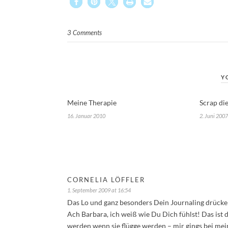
3 Comments
Y
Meine Therapie
Scrap die
16. Januar 2010
2. Juni 2007
CORNELIA LÖFFLER
1. September 2009 at 16:54
Das Lo und ganz besonders Dein Journaling drücken
Ach Barbara, ich weiß wie Du Dich fühlst! Das ist 
werden wenn sie flügge werden – mir gings bei mein