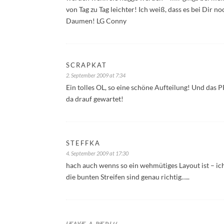
von Tag zu Tag leichter! Ich weiß, dass es bei Dir n
Daumen! LG Conny
SCRAPKAT
2. September 2009 at 7:34
Ein tolles OL, so eine schöne Aufteilung! Und das P
da drauf gewartet!
STEFFKA
4. September 2009 at 17:30
hach auch wenns so ein wehmütiges Layout ist – ich 
die bunten Streifen sind genau richtig…..