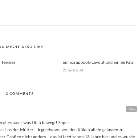
OU MIGHT ALSO LIKE
 Teenies !
ein Scrapbook-Layout und einige Kits
21. April 2014
3 COMMENTS
Reply
 alles aus – was Dich bewegt! Super!
das Los der Mütter – irgendwann von den Küken allein gelassen zu
er Großen nicht anders – das ist jetzt schon 13 Jahre her und es wurde