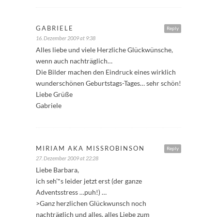
GABRIELE
Reply
16. Dezember 2009 at 9:38
Alles liebe und viele Herzliche Glückwünsche,
wenn auch nachträglich…
Die Bilder machen den Eindruck eines wirklich
wunderschönen Geburtstags-Tages… sehr schön!
Liebe Grüße
Gabriele
MIRIAM AKA MISSROBINSON
Reply
27. Dezember 2009 at 22:28
Liebe Barbara,
ich seh’*s leider jetzt erst (der ganze
Adventsstress …puh!) …
>Ganz herzlichen Glückwunsch noch
nachträglich und alles, alles Liebe zum