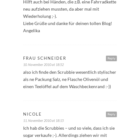
Hilft auch bei Händen, die z.B. eine Fahrradkette
neu aufziehen mussten, da aber mal mit
Wiederholung ;-).
Liebe Grüße und danke für deinen tollen Blog!
Angelika
FRAU SCHNEIDER
Reply
10. November 2010 at 18:52
also ich finde den Scrubbie wesentlich stylischer
als ne Packung Salz, ne Flasche Olivenöl und
einen Teelöffel auf dem Waschbeckenrand :-))
NICOLE
Reply
11. November 2010 at 18:15
Ich hab die Scrubbies – und so viele, dass ich sie
sogar verkaufe ;-). Allerdings ziehen wir mit