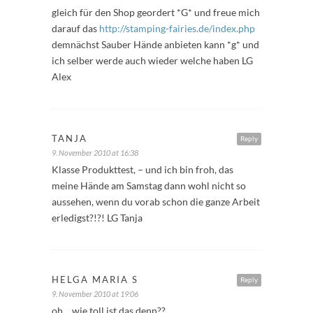
gleich für den Shop geordert *G* und freue mich
darauf das
http://stamping-fairies.de/index.php
demnächst Sauber Hände anbieten kann *g* und
ich selber werde auch wieder welche haben LG
Alex
TANJA
Reply
9. November 2010 at 16:38
Klasse Produkttest, – und ich bin froh, das
meine Hände am Samstag dann wohl nicht so
aussehen, wenn du vorab schon die ganze Arbeit
erledigst?!?! LG Tanja
HELGA MARIA S
Reply
9. November 2010 at 19:06
oh… wie toll ist das denn??