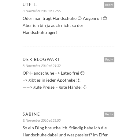
UTE L.
Reply
8. November 2010 at 19:56
Oder man trägt Handschuhe 😉 Augenroll 😉
Aber ich bin ja auch nicht so der
Handschuhträger!
DER BLOGWART
Reply
8. November 2010 at 21:32
OP-Handschuhe –> Latex-frei 🙂
–> gibt es in jeder Apotheke !!!
——> gute Preise – gute Hände :-))
SABINE
Reply
8. November 2010 at 23:05
So ein Ding brauche ich. Ständig habe ich die
Handschuhe dabei und was passiert? Im Eifer