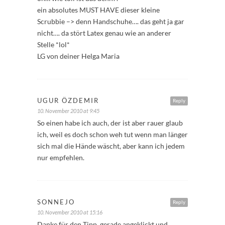
ein absolutes MUST HAVE dieser kleine
Scrubbie –> denn Handschuhe…. das geht ja gar
nicht…. da stört Latex genau wie an anderer
Stelle *lol*
LG von deiner Helga Maria
UGUR ÖZDEMIR
Reply
10. November 2010 at 9:45
So einen habe ich auch, der ist aber rauer glaub
ich, weil es doch schon weh tut wenn man länger
sich mal die Hände wäscht, aber kann ich jedem
nur empfehlen.
SONNEJO
Reply
10. November 2010 at 15:16
Danke für den Tipp, gerade angeklickt und