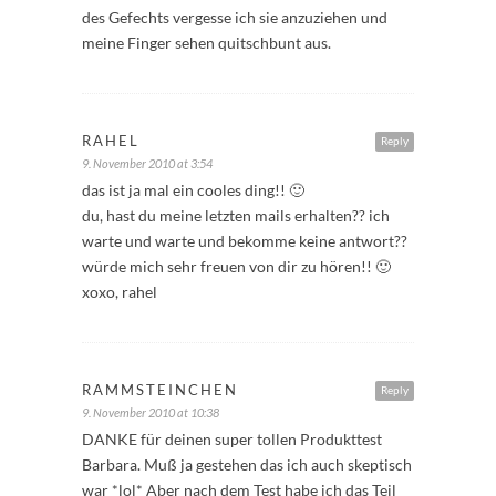
des Gefechts vergesse ich sie anzuziehen und
meine Finger sehen quitschbunt aus.
RAHEL
Reply
9. November 2010 at 3:54
das ist ja mal ein cooles ding!! 🙂
du, hast du meine letzten mails erhalten?? ich
warte und warte und bekomme keine antwort??
würde mich sehr freuen von dir zu hören!! 🙂
xoxo, rahel
RAMMSTEINCHEN
Reply
9. November 2010 at 10:38
DANKE für deinen super tollen Produkttest
Barbara. Muß ja gestehen das ich auch skeptisch
war *lol* Aber nach dem Test habe ich das Teil