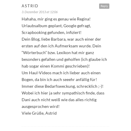
ASTRID
Reply
3. Dezember 2013 at 12:06
Hahaha, mir ging es genau wie Regina!
Urlaubsalbum geplant, Google gefragt,
Scrapbooking gefunden, infiziert!
Dein Blog, liebe Barbara, war auch einer der
ersten auf den ich Aufmerksam wurde. Dein
“Wörterbuch” bzw. Lexikon hat mir ganz
besonders gefallen und geholfen (ich glaube ich
hab sogar einen Kommi geschrieben)!
Um Haul-Videos mach ich lieber auch einen
Bogen, da bin ich auch seeehr anfällig für!
Immer diese Bedarfsweckung, schrecklich ;-)!
Wobei ich hier ja sehr sympathisch finde, dass
Dani auch nicht weiß wie das alles richtig
ausgesprochen wird!
Viele Grüße, Astrid