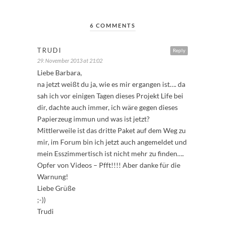
6 COMMENTS
TRUDI
Reply
29. November 2013 at 21:02
Liebe Barbara,
na jetzt weißt du ja, wie es mir ergangen ist…. da
sah ich vor einigen Tagen dieses Projekt Life bei
dir, dachte auch immer, ich wäre gegen dieses
Papierzeug immun und was ist jetzt?
Mittlerweile ist das dritte Paket auf dem Weg zu
mir, im Forum bin ich jetzt auch angemeldet und
mein Esszimmertisch ist nicht mehr zu finden….
Opfer von Videos – Pfft!!!! Aber danke für die
Warnung!
Liebe Grüße
;-))
Trudi