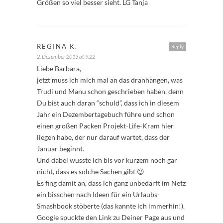
Größen so viel besser sieht. LG Tanja
REGINA K.
Reply
2. Dezember 2013 at 9:22
Liebe Barbara,
jetzt muss ich mich mal an das dranhängen, was
Trudi und Manu schon geschrieben haben, denn
Du bist auch daran “schuld”, dass ich in diesem
Jahr ein Dezembertagebuch führe und schon
einen großen Packen Projekt-Life-Kram hier
liegen habe, der nur darauf wartet, dass der
Januar beginnt.
Und dabei wusste ich bis vor kurzem noch gar
nicht, dass es solche Sachen gibt 😉
Es fing damit an, dass ich ganz unbedarft im Netz
ein bisschen nach Ideen für ein Urlaubs-
Smashbook stöberte (das kannte ich immerhin!).
Google spuckte den Link zu Deiner Page aus und