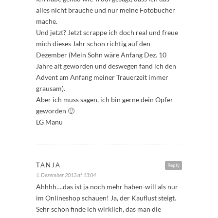
alles nicht brauche und nur meine Fotobücher
mache.
Und jetzt? Jetzt scrappe ich doch real und freue
mich dieses Jahr schon richtig auf den
Dezember (Mein Sohn wäre Anfang Dez. 10
Jahre alt geworden und deswegen fand ich den
Advent am Anfang meiner Trauerzeit immer
grausam).
Aber ich muss sagen, ich bin gerne dein Opfer
geworden 🙂
LG Manu
TANJA
Reply
1. Dezember 2013 at 13:04
Ahhhh….das ist ja noch mehr haben-will als nur
im Onlineshop schauen! Ja, der Kauflust steigt.
Sehr schön finde ich wirklich, das man die