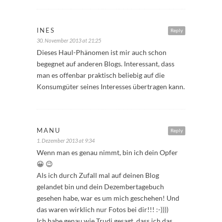
INES
Reply
30. November 2013 at 21:25
Dieses Haul-Phänomen ist mir auch schon
begegnet auf anderen Blogs. Interessant, dass
man es offenbar praktisch beliebig auf die
Konsumgüter seines Interesses übertragen kann.
MANU
Reply
1. Dezember 2013 at 9:34
Wenn man es genau nimmt, bin ich dein Opfer
😀 😉
Als ich durch Zufall mal auf deinen Blog
gelandet bin und dein Dezembertagebuch
gesehen habe, war es um mich geschehen! Und
das waren wirklich nur Fotos bei dir!!! :-))))
Ich habe genau wie Trudi gesagt, dass ich das