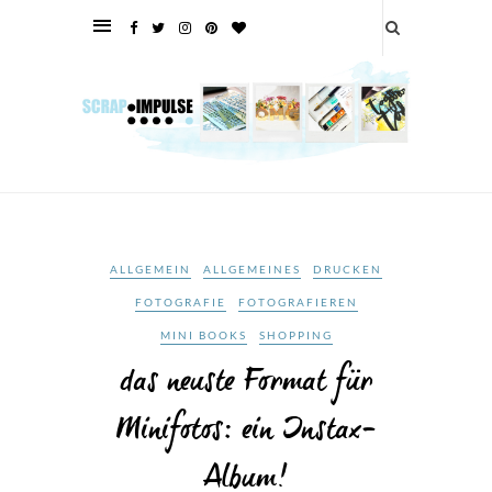
ALLGEMEIN
ALLGEMEINES
DRUCKEN
FOTOGRAFIE
FOTOGRAFIEREN
MINI BOOKS
SHOPPING
das neuste Format für
Minifotos: ein Instax-
Album!