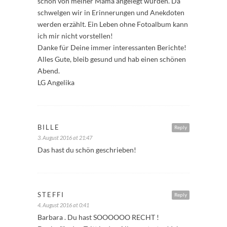
schon von meiner Mama angelegt wurden. Da
schwelgen wir in Erinnerungen und Anekdoten
werden erzählt. Ein Leben ohne Fotoalbum kann
ich mir nicht vorstellen!
Danke für Deine immer interessanten Berichte!
Alles Gute, bleib gesund und hab einen schönen
Abend.
LG Angelika
BILLE
Reply
3. August 2016 at 21:47
Das hast du schön geschrieben!
STEFFI
Reply
4. August 2016 at 0:41
Barbara . Du hast SOOOOOO RECHT !