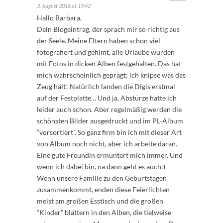
3. August 2016 at 19:42
Hallo Barbara,
Dein Blogeintrag, der sprach mir so richtig aus
der Seele. Meine Eltern haben schon viel
fotografiert und gefilmt, alle Urlaube wurden
mit Fotos in dicken Alben festgehalten. Das hat
mich wahrscheinlich geprägt; ich knipse was das
Zeug hält! Natürlich landen die Digis erstmal
auf der Festplatte… Und ja, Abstürze hatte ich
leider auch schon. Aber regelmäßig werden die
schönsten Bilder ausgedruckt und im PL-Album
“vorsortiert”. So ganz firm bin ich mit dieser Art
von Album noch nicht, aber ich arbeite daran.
Eine gute Freundin ermuntert mich immer. Und
wenn ich dabei bin, na dann geht es auch:)
Wenn unsere Familie zu den Geburtstagen
zusammenkommt, enden diese Feierlichten
meist am großen Esstisch und die großen
“Kinder” blättern in den Alben, die tielweise