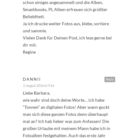
schon einiges angesammelt und die Alben,
Smashbooks, PL Alben erfreuen sich größter
Beliebtheit.
Ja ich drucke weiter Fotos aus, klebe, sortiere
und sammle.
Vielen Dank für Deinen Post, ich lese gerne bei
dir mit.
Regine
DANNII
Reply
3. August 2016 at 9:16
Liebe Barbara,
wie wahr sind doch deine Worte… ich habe
“Tonnen” an digitalen Fotos! Aber wann guckt
man sich diese ganzen Fotos denn überhaupt
mal an? Ich hab lieber was zum Anfassen! Die
großen Urlaube mit meinem Mann habe ich in
Fotoalben festgehalten. Auch das erste Jahr