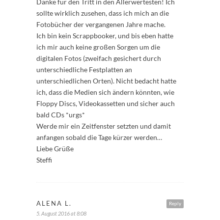
Danke für den Tritt in den Allerwertesten! Ich
sollte wirklich zusehen, dass ich mich an die
Fotobücher der vergangenen Jahre mache.
Ich bin kein Scrappbooker, und bis eben hatte
ich mir auch keine großen Sorgen um die
digitalen Fotos (zweifach gesichert durch
unterschiedliche Festplatten an
unterschiedlichen Orten). Nicht bedacht hatte
ich, dass die Medien sich ändern könnten, wie
Floppy Discs, Videokassetten und sicher auch
bald CDs *urgs*
Werde mir ein Zeitfenster setzten und damit
anfangen sobald die Tage kürzer werden…
Liebe Grüße
Steffi
ALENA L.
Reply
5. August 2016 at 8:08