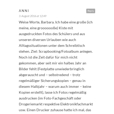
ANNI
Reply
3. August 2016 at 12:49
Weise Worte, Barbara. Ich habe eine große (ich
meine, eine grooooooße) Kiste mit
ausgedruckten Fotos des Schülers und aus
unseren diversen Urlauben wie auch
Alltagssituationen unter dem Schreibtisch
stehen. Ziel: Scrapbooking/Fotoalbum anlegen.
Noch ist die Zeit dafür für mich nicht
gekommen, aber seit mir ein halbes Jahr an
Bilder fehlt (Festplatte unwiederbringlich
abgerauscht und – selbstredend – trotz
regelmäßiger Sicherungskopien – genau in
diesem Halbjahr – warum auch immer – keine
Kopien erstellt), lasse ich Fotos regelmäßig
ausdrucken (im Foto-Fachgeschäft oder
Drogeriemarkt respektive Elektronikfachmarkt
usw. Einen Drucker zuhause hatte ich mal, das