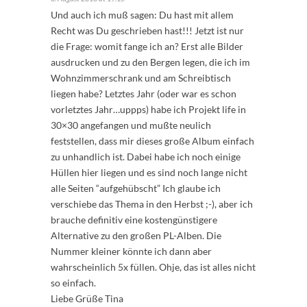
Und auch ich muß sagen: Du hast mit allem
Recht was Du geschrieben hast!!! Jetzt ist nur
die Frage: womit fange ich an? Erst alle Bilder
ausdrucken und zu den Bergen legen, die ich im
Wohnzimmerschrank und am Schreibtisch
liegen habe? Letztes Jahr (oder war es schon
vorletztes Jahr…uppps) habe ich Projekt life in
30×30 angefangen und mußte neulich
feststellen, dass mir dieses große Album einfach
zu unhandlich ist. Dabei habe ich noch einige
Hüllen hier liegen und es sind noch lange nicht
alle Seiten “aufgehübscht” Ich glaube ich
verschiebe das Thema in den Herbst ;-), aber ich
brauche definitiv eine kostengünstigere
Alternative zu den großen PL-Alben. Die
Nummer kleiner könnte ich dann aber
wahrscheinlich 5x füllen. Ohje, das ist alles nicht
so einfach.
Liebe Grüße Tina