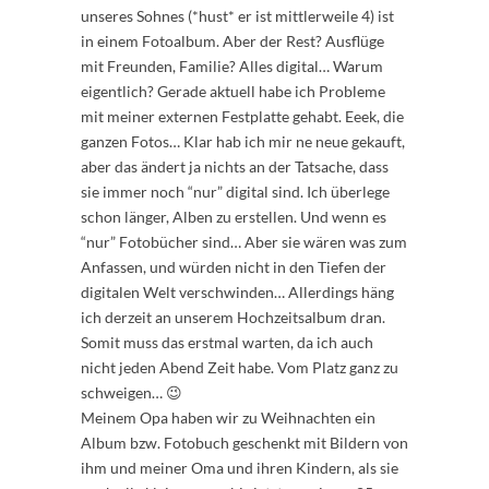
unseres Sohnes (*hust* er ist mittlerweile 4) ist
in einem Fotoalbum. Aber der Rest? Ausflüge
mit Freunden, Familie? Alles digital… Warum
eigentlich? Gerade aktuell habe ich Probleme
mit meiner externen Festplatte gehabt. Eeek, die
ganzen Fotos… Klar hab ich mir ne neue gekauft,
aber das ändert ja nichts an der Tatsache, dass
sie immer noch “nur” digital sind. Ich überlege
schon länger, Alben zu erstellen. Und wenn es
“nur” Fotobücher sind… Aber sie wären was zum
Anfassen, und würden nicht in den Tiefen der
digitalen Welt verschwinden… Allerdings häng
ich derzeit an unserem Hochzeitsalbum dran.
Somit muss das erstmal warten, da ich auch
nicht jeden Abend Zeit habe. Vom Platz ganz zu
schweigen… 😉
Meinem Opa haben wir zu Weihnachten ein
Album bzw. Fotobuch geschenkt mit Bildern von
ihm und meiner Oma und ihren Kindern, als sie