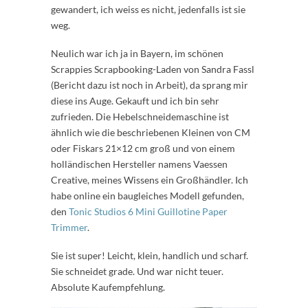
gewandert, ich weiss es nicht, jedenfalls ist sie
weg.
Neulich war ich ja in Bayern, im schönen
Scrappies Scrapbooking-Laden von Sandra Fassl
(Bericht dazu ist noch in Arbeit), da sprang mir
diese ins Auge. Gekauft und ich bin sehr
zufrieden. Die Hebelschneidemaschine ist
ähnlich wie die beschriebenen Kleinen von CM
oder Fiskars 21×12 cm groß und von einem
holländischen Hersteller namens Vaessen
Creative, meines Wissens ein Großhändler. Ich
habe online ein baugleiches Modell gefunden,
den
Tonic Studios 6 Mini Guillotine Paper
Trimmer
.
Sie ist super! Leicht, klein, handlich und scharf.
Sie schneidet grade. Und war nicht teuer.
Absolute Kaufempfehlung.