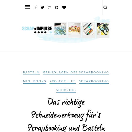
BASTELN
GRUNDLAGEN DES SCRAPBOOKING
MINI BOOKS
PROJECT LIFE
SCRAPBOOKING
SHOPPING
Das richtige
Schneidewerkzeug für’s
Scrapbooking und Basteln