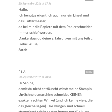
20. September 2016 at 17:36
Hallo,
ich benutze eigentlich auch nur ein Lineal und
das Cuttermesser,
da bei mir die Papiere mit dem Papierschneider
immer schief werden.
Danke, dass du deine Erfahrungen mit uns teilst.
Liebe Grüße,
Sarah
ELA
Reply
20. September 2016 at 20:54
Hi Sabine,
damit du nicht enttäuscht wirst: meine Stampin-
Up-Schneidemaschine schneidet KEINEN
exakten rechten Winkel (und ich kenne viele, die
das gleiche sagen). Die Klingen sind schnell
stumpf und seit Monaten immer nur für kurze