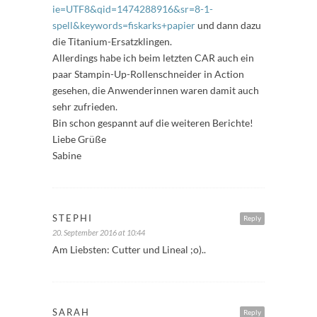
ie=UTF8&qid=1474288916&sr=8-1-
spell&keywords=fiskarks+papier
und dann dazu
die Titanium-Ersatzklingen.
Allerdings habe ich beim letzten CAR auch ein
paar Stampin-Up-Rollenschneider in Action
gesehen, die Anwenderinnen waren damit auch
sehr zufrieden.
Bin schon gespannt auf die weiteren Berichte!
Liebe Grüße
Sabine
STEPHI
Reply
20. September 2016 at 10:44
Am Liebsten: Cutter und Lineal ;o)..
SARAH
Reply