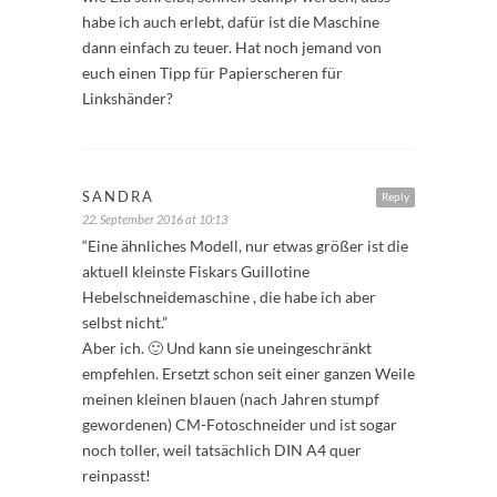
habe ich auch erlebt, dafür ist die Maschine
dann einfach zu teuer. Hat noch jemand von
euch einen Tipp für Papierscheren für
Linkshänder?
SANDRA
Reply
22. September 2016 at 10:13
“Eine ähnliches Modell, nur etwas größer ist die
aktuell kleinste Fiskars Guillotine
Hebelschneidemaschine , die habe ich aber
selbst nicht.”
Aber ich. 🙂 Und kann sie uneingeschränkt
empfehlen. Ersetzt schon seit einer ganzen Weile
meinen kleinen blauen (nach Jahren stumpf
gewordenen) CM-Fotoschneider und ist sogar
noch toller, weil tatsächlich DIN A4 quer
reinpasst!