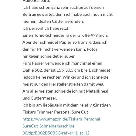
Hallo Barbara,
ich habe schon ganz sehnsüchtig auf deinen
Beitrag gewartet, denn ich habe auch noch nicht
meinen idealen Cutter gefunden.
Ich persönlich habe jetzt:
Einen Tonic-Schneider in der Größe 4×9 inch.
Aber der schneidet Papier so fransig, dass ich
den für PP nicht verwenden kann, Fotos
hingegen schneidet er super.
Fürs Papier verwende ich manchmal einen
Dahle 502, der ist 15 x 30,5 cm breit, schneidet
jedoch keine rechten Winkel und ich schneide
meist nur den Herstellerstreifen damit weg.
Am allermeisten schneide ich mit Metalllineal
und Cuttermesser.
Ich bin am liebäugeln mit dem relativ günstigen
Fiskars Trimmer Personal Sure Cut
https://www.amazon.de/Fiskars-Personal-
SureCut-Schneidemaschine-
30/dp/B002B50B5G/ref=sr_1_sc_1?