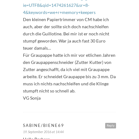
ie=UTF8&qid=1474261627&sr=8-
4&keywords=we+r+memory+keepers
Den kleinen Papiertrimmer von CM habe ich
auch, aber der sollte sich doch nachschleifen
durch die Guillotine. Bei mir ist er noch nicht
stumpf geworden. War ja auch fast 30 Euro
teuer damals…
Für Graupappe hatte ich mir vor etlichen Jahren
den Graupappenschneider (Zutter Kutter) von
Zutter angeschafft, da ich viel mit Graupappe
arbeite. Er schneidet Graupappe bis zu 3 mm. Da
muss ich nichts nachschleifen und die Klinge
stumpft nicht so schnell ab.
VG Sonja
SABINE/BIENE69
Reply
19. September 2016 at 14:44