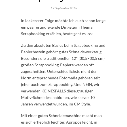
19. September 2016
In lockererer Folge möchte ich euch schon lange
ein paar grundlegende Dinge zum Thema
Scrapbooking erzählen, heute geht es los:
Zu den absoluten Basics beim Scrapbooking und
Papierbasteln gehört gutes Schneidewerkzeug.
Besonders die traditionellen 12" (30,5×30,5 cm)
großen Scrapbooking-Papiere werden oft
zugeschnitten. Unterschiedlichste nicht der
Norm entsprechende Fotomaße gehören seit
jeher auch zum Scrapbooking. Und NEIN, wir
verwenden KEINESFALLS diese grausigen
Motiv-Schneideschablonen, wie sie vor 10
Jahren verwendet wurden, im CM Style.
Mit einer guten Schneidemaschine macht man
es sich erheblich leichter. Apropos leicht, in