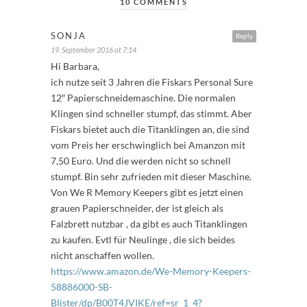
10 COMMENTS
SONJA
Reply
19. September 2016 at 7:14
Hi Barbara,
ich nutze seit 3 Jahren die Fiskars Personal Sure
12″ Papierschneidemaschine. Die normalen
Klingen sind schneller stumpf, das stimmt. Aber
Fiskars bietet auch die Titanklingen an, die sind
vom Preis her erschwinglich bei Amanzon mit
7,50 Euro. Und die werden nicht so schnell
stumpf. Bin sehr zufrieden mit dieser Maschine.
Von We R Memory Keepers gibt es jetzt einen
grauen Papierschneider, der ist gleich als
Falzbrett nutzbar , da gibt es auch Titanklingen
zu kaufen. Evtl für Neulinge , die sich beides
nicht anschaffen wollen.
https://www.amazon.de/We-Memory-Keepers-
58886000-SB-
Blister/dp/B00T4JVIKE/ref=sr_1_4?