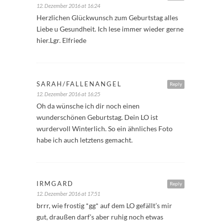
12. Dezember 2016 at 16:24
Herzlichen Glückwunsch zum Geburtstag alles
Liebe u Gesundheit. Ich lese immer wieder gerne
hier.Lgr. Elfriede
SARAH/FALLENANGEL
Reply
12. Dezember 2016 at 16:25
Oh da wünsche ich dir noch einen
wunderschönen Geburtstag. Dein LO ist
wurdervoll Winterlich. So ein ähnliches Foto
habe ich auch letztens gemacht.
IRMGARD
Reply
12. Dezember 2016 at 17:51
brrr, wie frostig *gg* auf dem LO gefällt’s mir
gut, draußen darf’s aber ruhig noch etwas