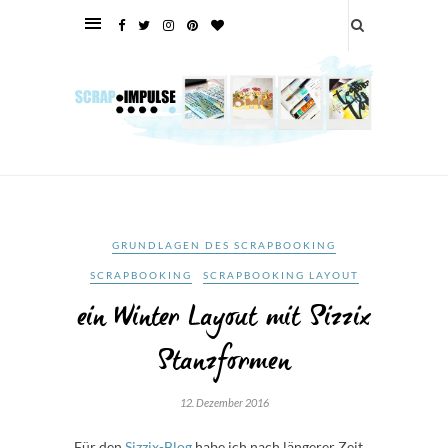
GRUNDLAGEN DES SCRAPBOOKING
SCRAPBOOKING
SCRAPBOOKING LAYOUT
ein Winter Layout mit Sizzix
Stanzformen
12. Dezember 2016
Für den
Sizzix-Blog
habe ich nach längerer Zeit