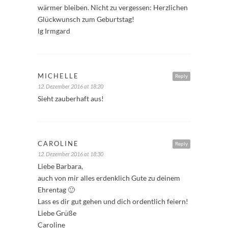
wärmer bleiben. Nicht zu vergessen: Herzlichen
Glückwunsch zum Geburtstag!
lg Irmgard
MICHELLE
Reply
12. Dezember 2016 at 18:20
Sieht zauberhaft aus!
CAROLINE
Reply
12. Dezember 2016 at 18:30
Liebe Barbara,
auch von mir alles erdenklich Gute zu deinem
Ehrentag 🙂
Lass es dir gut gehen und dich ordentlich feiern!
Liebe Grüße
Caroline