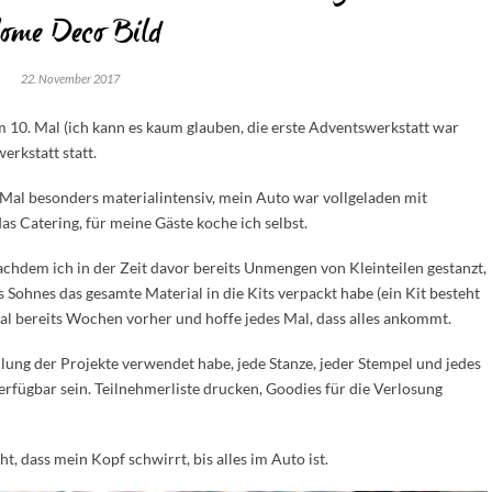
ome Deco Bild
22. November 2017
10. Mal (ich kann es kaum glauben, die erste Adventswerkstatt war
erkstatt statt.
Mal besonders materialintensiv, mein Auto war vollgeladen mit
s Catering, für meine Gäste koche ich selbst.
 nachdem ich in der Zeit davor bereits Unmengen von Kleinteilen gestanzt,
Sohnes das gesamte Material in die Kits verpackt habe (ein Kit besteht
erial bereits Wochen vorher und hoffe jedes Mal, dass alles ankommt.
ellung der Projekte verwendet habe, jede Stanze, jeder Stempel und jedes
rfügbar sein. Teilnehmerliste drucken, Goodies für die Verlosung
t, dass mein Kopf schwirrt, bis alles im Auto ist.