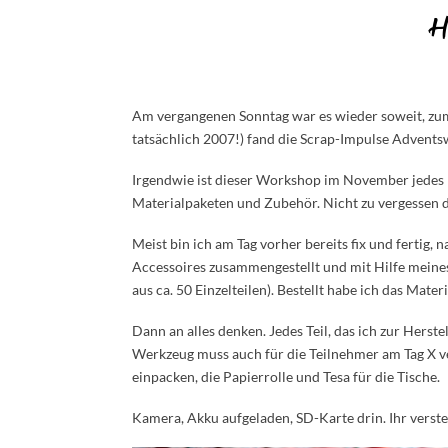
H
Am vergangenen Sonntag war es wieder soweit, zum 
tatsächlich 2007!) fand die Scrap-Impulse Adventsw
Irgendwie ist dieser Workshop im November jedes 
Materialpaketen und Zubehör. Nicht zu vergessen da
Meist bin ich am Tag vorher bereits fix und fertig,
Accessoires zusammengestellt und mit Hilfe meines 
aus ca. 50 Einzelteilen). Bestellt habe ich das Mat
Dann an alles denken. Jedes Teil, das ich zur Herst
Werkzeug muss auch für die Teilnehmer am Tag X ve
einpacken, die Papierrolle und Tesa für die Tische.
Kamera, Akku aufgeladen, SD-Karte drin. Ihr versteh