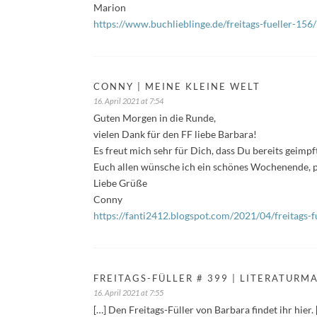
Marion
https://www.buchlieblinge.de/freitags-fueller-156/
CONNY | MEINE KLEINE WELT
16. April 2021 at 7:54
Guten Morgen in die Runde,
vielen Dank für den FF liebe Barbara!
Es freut mich sehr für Dich, dass Du bereits geimp
Euch allen wünsche ich ein schönes Wochenende, pa
Liebe Grüße
Conny
https://fanti2412.blogspot.com/2021/04/freitags-f
FREITAGS-FÜLLER # 399 | LITERATURM
16. April 2021 at 7:55
[…] Den Freitags-Füller von Barbara findet ihr hier. 