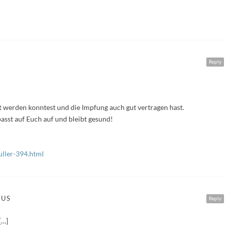
Reply
ft werden konntest und die Impfung auch gut vertragen hast.
sst auf Euch auf und bleibt gesund!
uller-394.html
AUS
Reply
[…]