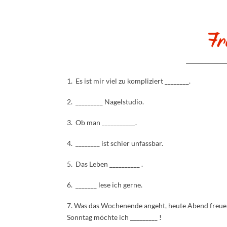
1. Es ist mir viel zu kompliziert ________.
2. _________ Nagelstudio.
3. Ob man ___________.
4. ________ ist schier unfassbar.
5. Das Leben __________ .
6. _______ lese ich gerne.
7. Was das Wochenende angeht, heute Abend freue i
Sonntag möchte ich _________ !