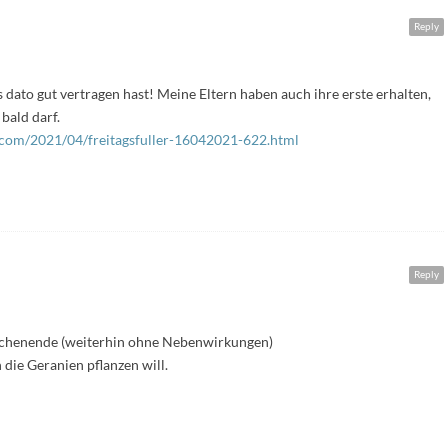
Reply
s dato gut vertragen hast! Meine Eltern haben auch ihre erste erhalten,
 bald darf.
ot.com/2021/04/freitagsfuller-16042021-622.html
Reply
Wochenende (weiterhin ohne Nebenwirkungen)
h die Geranien pflanzen will.