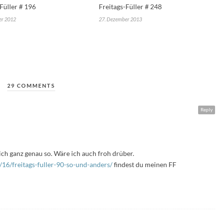
Füller # 196
Freitags-Füller # 248
er 2012
27. Dezember 2013
29 COMMENTS
Reply
ich ganz genau so. Wäre ich auch froh drüber.
16/freitags-fuller-90-so-und-anders/
findest du meinen FF