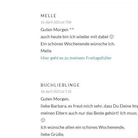
MELLE
16. April 2021 at 7:08
Guten Morgen ^^
auch heute bin ich wieder mit dabei 🙂
Ein schönes Wochenende wünsche ich.
Melle
Hier geht es zu meinem Freitagsfüller
BUCHLIEBLINGE
16. April 2021 at 7:10
Guten Morgen,
liebe Barbara, es freut mich sehr, dass Du Deine I
meinen Eltern auch nur das Beste gehört! Ich muss j
🙂
Ich wünsche allen ein schönes Wochenende,
liebe Grüße,