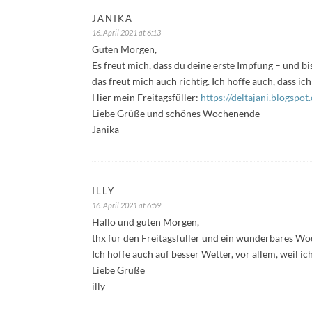
JANIKA
16. April 2021 at 6:13
Guten Morgen,
Es freut mich, dass du deine erste Impfung – und bi
das freut mich auch richtig. Ich hoffe auch, dass ich
Hier mein Freitagsfüller:
https://deltajani.blogsp
Liebe Grüße und schönes Wochenende
Janika
ILLY
16. April 2021 at 6:59
Hallo und guten Morgen,
thx für den Freitagsfüller und ein wunderbares 
Ich hoffe auch auf besser Wetter, vor allem, weil ic
Liebe Grüße
illy