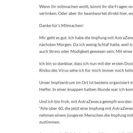
Wenn ihr mitmachen wollt, könnt ihr die Fragen v
verlinken. Oder aber ihr beantwortet direkt hier, w
Danke für’s Mitmachen!
Mir geht es gut. Ich habe die Impfung mit AstraZen
nächsten Morgen. Da ich wenig Schlaf hatte, weil i
auch Stress oder Müdigkeit gewesen sein. Mit einer
Ich bin so dankbar, dass ich nun mit der ersten Do
Risiko des Virus sehe ich für mich immer noch höh
Unser Impfzentrum im Ort ist bestens organisiert m
Helfer. In einer knappen halben Stunde war ich kom
Und ich bin froh, mit AstraZeneca geimpft worden 
“Alle über 60, die jetzt eine Impfung mit AstraZen
nehmen einem jüngeren Menschen die Impfung mit B
zustimmen.