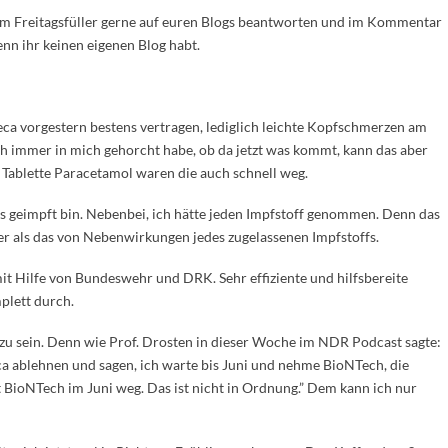
om Freitagsfüller gerne auf euren Blogs beantworten und im Kommentar
enn ihr keinen eigenen Blog habt.
eca vorgestern bestens vertragen, lediglich leichte Kopfschmerzen am
ch immer in mich gehorcht habe, ob da jetzt was kommt, kann das aber
 Tablette Paracetamol waren die auch schnell weg.
sis geimpft bin. Nebenbei, ich hätte jeden Impfstoff genommen. Denn das
er als das von Nebenwirkungen jedes zugelassenen Impfstoffs.
it Hilfe von Bundeswehr und DRK. Sehr effiziente und hilfsbereite
plett durch.
zu sein. Denn wie Prof. Drosten in dieser Woche im NDR Podcast sagte:
eca ablehnen und sagen, ich warte bis Juni und nehme BioNTech, die
ioNTech im Juni weg. Das ist nicht in Ordnung.” Dem kann ich nur