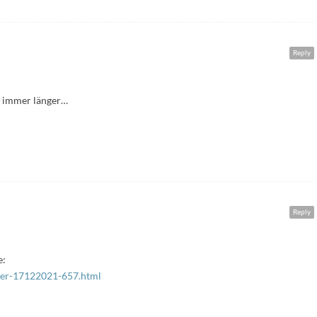
Reply
en immer länger…
Reply
e:
uller-17122021-657.html