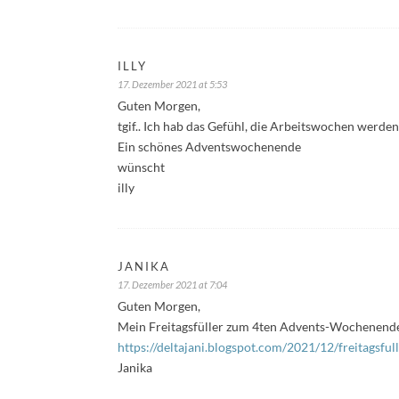
ILLY
17. Dezember 2021 at 5:53
Guten Morgen,
tgif.. Ich hab das Gefühl, die Arbeitswochen werd
Ein schönes Adventswochenende
wünscht
illy
JANIKA
17. Dezember 2021 at 7:04
Guten Morgen,
Mein Freitagsfüller zum 4ten Advents-Wochenend
https://deltajani.blogspot.com/2021/12/freitagsf
Janika