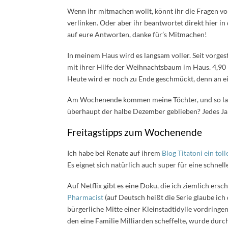
Wenn ihr mitmachen wollt, könnt ihr die Fragen v
verlinken. Oder aber ihr beantwortet direkt hier i
auf eure Antworten, danke für’s Mitmachen!
In meinem Haus wird es langsam voller. Seit vorgest
mit ihrer Hilfe der Weihnachtsbaum im Haus. 4,90 M
Heute wird er noch zu Ende geschmückt, denn an ein
Am Wochenende kommen meine Töchter, und so la
überhaupt der halbe Dezember geblieben? Jedes J
Freitagstipps zum Wochenende
Ich habe bei Renate auf ihrem
Blog Titatoni ein toll
Es eignet sich natürlich auch super für eine schnel
Auf Netflix gibt es eine Doku, die ich ziemlich ers
Pharmacist
(auf Deutsch heißt die Serie glaube ich
bürgerliche Mitte einer Kleinstadtidylle vordring
den eine Familie Milliarden scheffelte, wurde dur