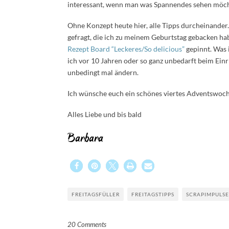
interessant, wenn man was Spannendes sehen möcht
Ohne Konzept heute hier, alle Tipps durcheinande
gefragt, die ich zu meinem Geburtstag gebacken hab
Rezept Board “Leckeres/So delicious”
gepinnt. Was i
ich vor 10 Jahren oder so ganz unbedarft beim Ein
unbedingt mal ändern.
Ich wünsche euch ein schönes viertes Adventswoch
Alles Liebe und bis bald
Barbara
FREITAGSFÜLLER
FREITAGSTIPPS
SCRAPIMPULSE
20 Comments