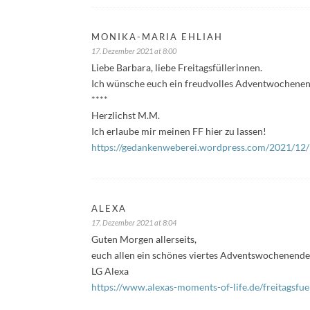
MONIKA-MARIA EHLIAH
17. Dezember 2021 at 8:00
Liebe Barbara, liebe Freitagsfüllerinnen.
Ich wünsche euch ein freudvolles Adventwochene
****
Herzlichst M.M.
Ich erlaube mir meinen FF hier zu lassen!
https://gedankenweberei.wordpress.com/2021/12/1
ALEXA
17. Dezember 2021 at 8:04
Guten Morgen allerseits,
euch allen ein schönes viertes Adventswochenende
LG Alexa
https://www.alexas-moments-of-life.de/freitagsfu