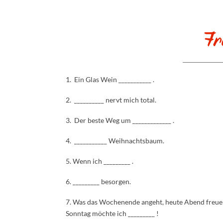
1. Ein Glas Wein ___________ .
2. __________ nervt mich total.
3. Der beste Weg um _____________ .
4. ___________ Weihnachtsbaum.
5. Wenn ich _________ .
6. _________ besorgen.
7. Was das Wochenende angeht, heute Abend freue i
Sonntag möchte ich _________ !