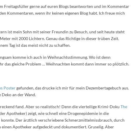
om Freitagsfüller gerne auf euren Blogs beantworten und im Kommentar
n den Kommentaren, wenn ihr keinen eigenen Blog habt. Ich freue mich
ern ist mein Sohn mit seiner Freundin zu Besuch, und seit heute steht
eter mit 2000 Lichtern. Genau das Richtige in dieser trüben Zeit.
em Tag ist das meist nicht zu schaffen.
ngsam komme ich auch in Weihnachtsstimmung. Wo ist denn
ahr das gleiche Problem … Weihnachten kommt dann immer so plötzlich.
es Poster
gefunden, das drucke ich mir für mein Dezembertagebuch aus.
le Deko an der Wand.
chreckend fand. Aber so realistisch! Denn die vierteilige Krimi-Doku
The
 der Apotheker) zeigt, wie schnell eine Drogenepidemie in die
en konnte. Der ärztlich verschriebene Schmerzmittelmissbrauch, durch
ch einen Apotheker aufgedeckt und dokumentiert. Gruselig. Aber