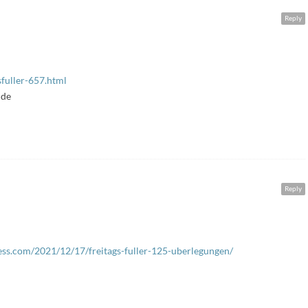
Reply
sfuller-657.html
nde
Reply
ess.com/2021/12/17/freitags-fuller-125-uberlegungen/