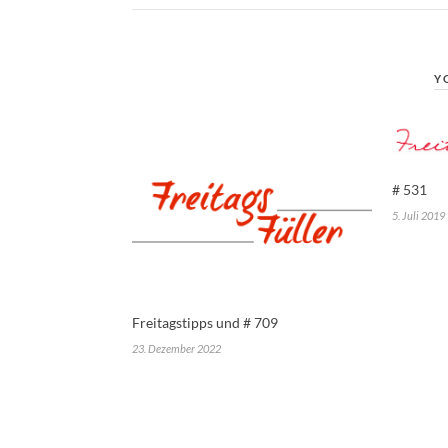
Y
# 531
5. Juli 2019
Freitagstipps und # 709
23. Dezember 2022