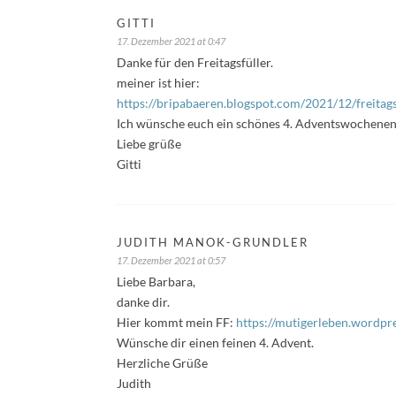
GITTI
17. Dezember 2021 at 0:47
Danke für den Freitagsfüller.
meiner ist hier:
https://bripabaeren.blogspot.com/2021/12/freitag
Ich wünsche euch ein schönes 4. Adventswochene
Liebe grüße
Gitti
JUDITH MANOK-GRUNDLER
17. Dezember 2021 at 0:57
Liebe Barbara,
danke dir.
Hier kommt mein FF:
https://mutigerleben.wordpr
Wünsche dir einen feinen 4. Advent.
Herzliche Grüße
Judith