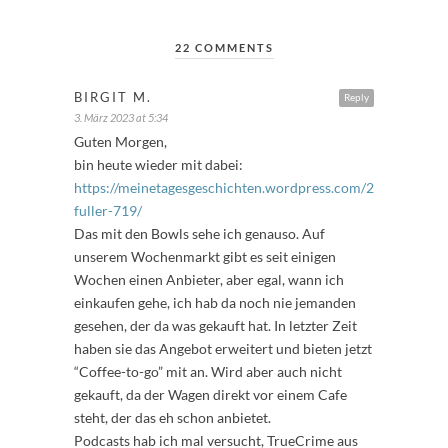
22 COMMENTS
BIRGIT M.
Reply
3. März 2023 at 5:34
Guten Morgen,
bin heute wieder mit dabei:
https://meinetagesgeschichten.wordpress.com/2023/03/03/f
fuller-719/
Das mit den Bowls sehe ich genauso. Auf
unserem Wochenmarkt gibt es seit einigen
Wochen einen Anbieter, aber egal, wann ich
einkaufen gehe, ich hab da noch nie jemanden
gesehen, der da was gekauft hat. In letzter Zeit
haben sie das Angebot erweitert und bieten jetzt
“Coffee-to-go” mit an. Wird aber auch nicht
gekauft, da der Wagen direkt vor einem Cafe
steht, der das eh schon anbietet.
Podcasts hab ich mal versucht, TrueCrime aus