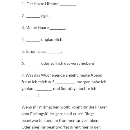
1. Der blaue Himmel _________ .
2. ________ egal .
3. Meine Haare _________.
4. ________ unglaublich.
5. Schön, dass ________.
6. ________ oder soll ich das verschieben?
7. Was das Wochenende angeht, heute Abend
freue ich mich auf ___________ , morgen habe ich
geplant, _________ und Sonntag möchte ich
_________ !
Wenn ihr mitmachen wollt, könnt ihr die Fragen
vom Freitagsfüller gerne auf euren Blogs
beantworten und im Kommentar verlinken.
Oder aber ihr beantwortet direkt hier in den