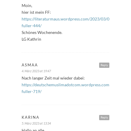
Moin,
hier ist mein FF:
https://literaturmaus.wordpress.com/2023/03/03/freitags-
fuller-444/
Schönes Wochenende.
LG Kathrin
ASMAA
Reply
4. März 2023 at 19:47
Nach langer Zeit mal wieder dabei:
https://deutschemuslimadotcom.wordpress.com/2023/03/04
fuller-719/
KARINA
Reply
5. März 2023 at 13:34
Hallo an alle,