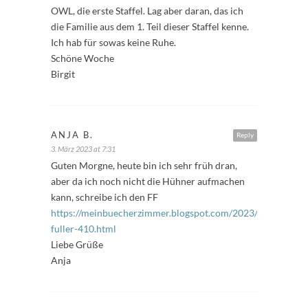
OWL, die erste Staffel. Lag aber daran, das ich
die Familie aus dem 1. Teil dieser Staffel kenne.
Ich hab für sowas keine Ruhe.
Schöne Woche
Birgit
ANJA B.
Reply
3. März 2023 at 7:31
Guten Morgne, heute bin ich sehr früh dran,
aber da ich noch nicht die Hühner aufmachen
kann, schreibe ich den FF
https://meinbuecherzimmer.blogspot.com/2023/03/freitags-
fuller-410.html
Liebe Grüße
Anja