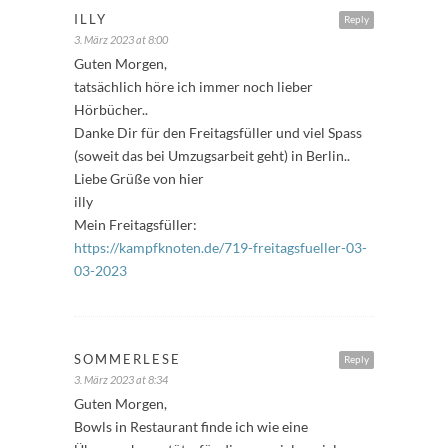
ILLY
Reply
3. März 2023 at 8:00
Guten Morgen,
tatsächlich höre ich immer noch lieber
Hörbücher..
Danke Dir für den Freitagsfüller und viel Spass
(soweit das bei Umzugsarbeit geht) in Berlin..
Liebe Grüße von hier
illy
Mein Freitagsfüller:
https://kampfknoten.de/719-freitagsfueller-03-
03-2023
SOMMERLESE
Reply
3. März 2023 at 8:34
Guten Morgen,
Bowls in Restaurant finde ich wie eine