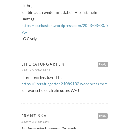
Huhu,
ich bin auch weder mit dabei. Hier ist mein
Beitrag:
https://lesekasten.wordpress.com/2023/03/03/freitagsfuelle
95/
LG Corly
LITERATURGARTEN
Reply
3. März 2023 at 14:21
Hier mein heutiger FF :
https://literaturgarten24089182.wordpress.com/
Ich wünsche euch ein gutes WE !
FRANZISKA
Reply
3. März 2023 at 15:10
Schönes Wochenende für euch!