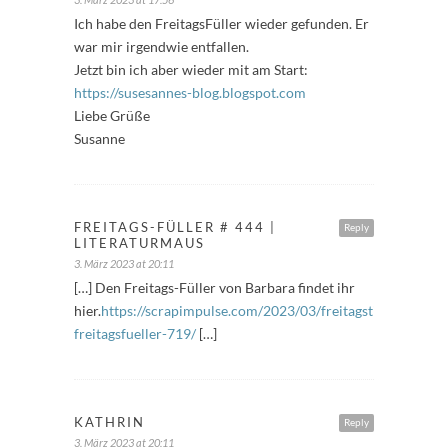
Ich habe den FreitagsFüller wieder gefunden. Er
war mir irgendwie entfallen.
Jetzt bin ich aber wieder mit am Start:
https://susesannes-blog.blogspot.com
Liebe Grüße
Susanne
FREITAGS-FÜLLER # 444 |
Reply
LITERATURMAUS
3. März 2023 at 20:11
[…] Den Freitags-Füller von Barbara findet ihr
hier.
https://scrapimpulse.com/2023/03/freitagstipps-
freitagsfueller-719/
[…]
KATHRIN
Reply
3. März 2023 at 20:11