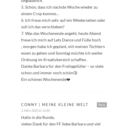
unglaublich.
5. Schön, dass ich nächste Woche wieder zu
einem Crop komme…
6. Ich freue mich sehr auf ein Wiedersehen oder
soll ich das verschieben?
7. Was das Wochenende angeht, heute Abend
freue ich mich auf Lets Dance und Füße hoch
, morgen habe ich geplant, mit meinen Töchtern
essen zu gehen und Sonntag möchte ich weiter
Ordnung im Kreativbereich schaffen.
Danke Barbara für den Freitagsfüller – so viele
schon und immer noch schön😘
Ein schönes Wochenende❤️
CONNY | MEINE KLEINE WELT
Reply
3. März 2023 at 12:40
Hallo in die Runde,
vielen Dank für den FF liebe Barbara und viel