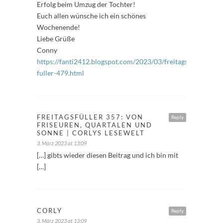
Erfolg beim Umzug der Tochter!
Euch allen wünsche ich ein schönes
Wochenende!
Liebe Grüße
Conny
https://fanti2412.blogspot.com/2023/03/freitags-
fuller-479.html
FREITAGSFÜLLER 357: VON
Reply
FRISEUREN, QUARTALEN UND
SONNE | CORLYS LESEWELT
3. März 2023 at 13:09
[…] gibts wieder diesen Beitrag und ich bin mit
[…]
CORLY
Reply
3. März 2023 at 13:09