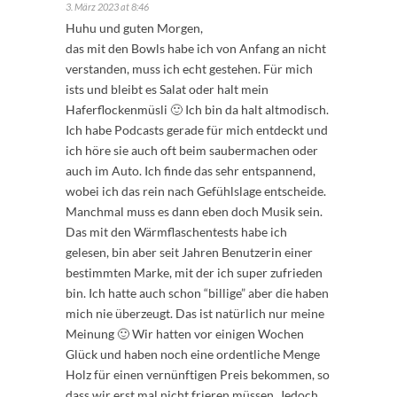
3. März 2023 at 8:46
Huhu und guten Morgen,
das mit den Bowls habe ich von Anfang an nicht
verstanden, muss ich echt gestehen. Für mich
ists und bleibt es Salat oder halt mein
Haferflockenmüsli 🙂 Ich bin da halt altmodisch.
Ich habe Podcasts gerade für mich entdeckt und
ich höre sie auch oft beim saubermachen oder
auch im Auto. Ich finde das sehr entspannend,
wobei ich das rein nach Gefühlslage entscheide.
Manchmal muss es dann eben doch Musik sein.
Das mit den Wärmflaschentests habe ich
gelesen, bin aber seit Jahren Benutzerin einer
bestimmten Marke, mit der ich super zufrieden
bin. Ich hatte auch schon “billige” aber die haben
mich nie überzeugt. Das ist natürlich nur meine
Meinung 🙂 Wir hatten vor einigen Wochen
Glück und haben noch eine ordentliche Menge
Holz für einen vernünftigen Preis bekommen, so
dass wir erst mal nicht frieren müssen. Jedoch