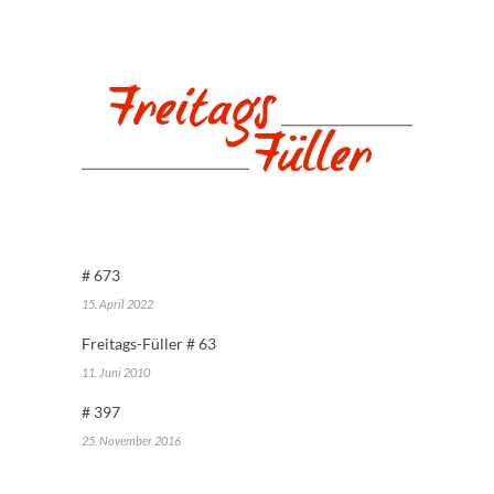
# 673
15. April 2022
Freitags-Füller # 63
11. Juni 2010
# 397
25. November 2016