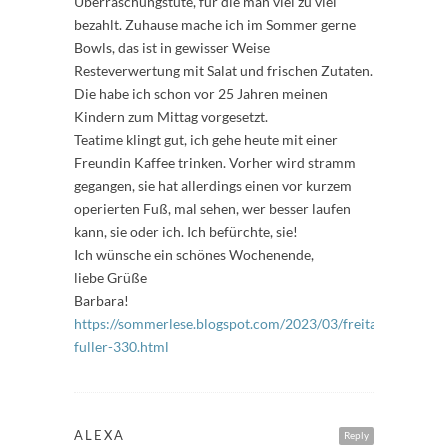
Überraschungstüte, für die man viel zu viel
bezahlt. Zuhause mache ich im Sommer gerne
Bowls, das ist in gewisser Weise
Resteverwertung mit Salat und frischen Zutaten.
Die habe ich schon vor 25 Jahren meinen
Kindern zum Mittag vorgesetzt.
Teatime klingt gut, ich gehe heute mit einer
Freundin Kaffee trinken. Vorher wird stramm
gegangen, sie hat allerdings einen vor kurzem
operierten Fuß, mal sehen, wer besser laufen
kann, sie oder ich. Ich befürchte, sie!
Ich wünsche ein schönes Wochenende,
liebe Grüße
Barbara!
https://sommerlese.blogspot.com/2023/03/freitags-
fuller-330.html
ALEXA
Reply