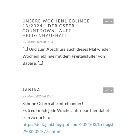
UNSERE WOCHENLIEBLINGE
Reply
13/2024 - DER OSTER-
COUNTDOWN LÄUFT -
HELDENHAUSHALT
29. März 2024 at 9:24
[…] Und zum Abschluss auch dieses Mal wieder
Wochenlieblinge mit dem Freitagsfüller von
Babara. […]
JANIKA
Reply
29. März 2024 at 9:37
Schöne Ostern alle miteinander!
Es freut mich jede Woche aufs neue hier dabei
sein zu dürfen:
https://deltajani.blogspot.com/2024/03/freitagsfuller-
29032024-775.html