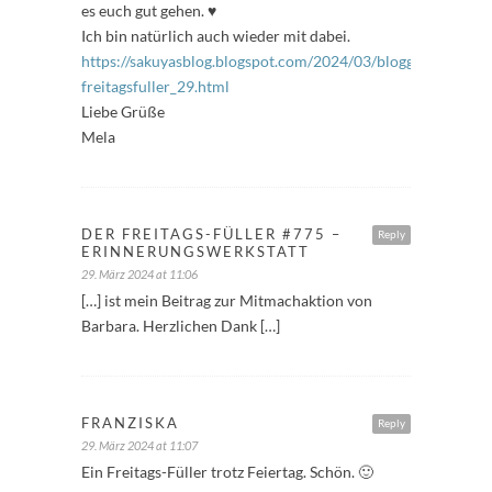
es euch gut gehen. ♥
Ich bin natürlich auch wieder mit dabei.
https://sakuyasblog.blogspot.com/2024/03/bloggeraktion-
freitagsfuller_29.html
Liebe Grüße
Mela
DER FREITAGS-FÜLLER #775 –
Reply
ERINNERUNGSWERKSTATT
29. März 2024 at 11:06
[…] ist mein Beitrag zur Mitmachaktion von
Barbara. Herzlichen Dank […]
FRANZISKA
Reply
29. März 2024 at 11:07
Ein Freitags-Füller trotz Feiertag. Schön. 🙂