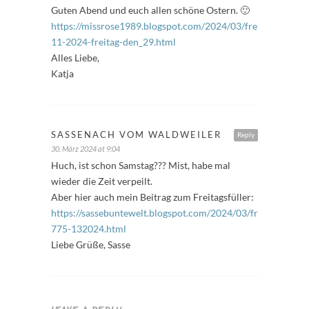
Guten Abend und euch allen schöne Ostern. 🙂
https://missrose1989.blogspot.com/2024/03/freitagfuller-
11-2024-freitag-den_29.html
Alles Liebe,
Katja
SASSENACH VOM WALDWEILER
Reply
30. März 2024 at 9:04
Huch, ist schon Samstag??? Mist, habe mal
wieder die Zeit verpeilt.
Aber hier auch mein Beitrag zum Freitagsfüller:
https://sassebuntewelt.blogspot.com/2024/03/freitagsfuller
775-132024.html
Liebe Grüße, Sasse