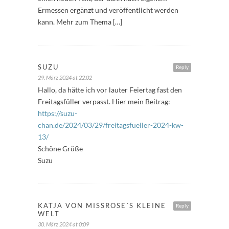
Ermessen ergänzt und veröffentlicht werden
kann. Mehr zum Thema […]
SUZU
Reply
29. März 2024 at 22:02
Hallo, da hätte ich vor lauter Feiertag fast den
Freitagsfüller verpasst. Hier mein Beitrag:
https://suzu-
chan.de/2024/03/29/freitagsfueller-2024-kw-
13/
Schöne Grüße
Suzu
KATJA VON MISSROSE´S KLEINE
Reply
WELT
30. März 2024 at 0:09