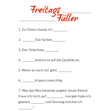
1. Zu Ostern backe ich _________ .
2. ________ Eier färben________.
3. Der Osterhase _________.
4. ________ kommt es auf die Qualität an.
5. Wenn es nach mir geht, ________.
6. ________ ist ganz unwichtig.
7. Was das Wochenende angeht, heute Abend
freue ich mich auf ___________ , morgen habe ich
geplant, _________ und Sonntag möchte ich
_________ !