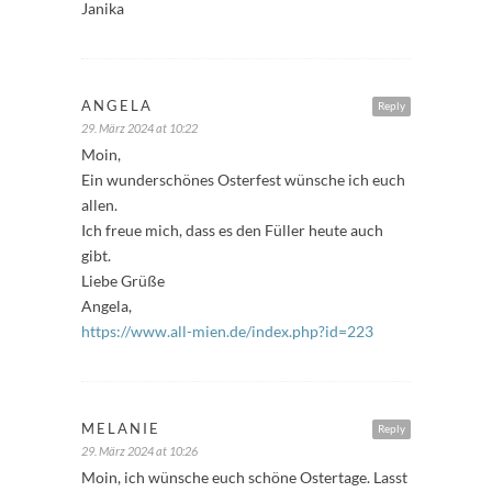
Janika
ANGELA
Reply
29. März 2024 at 10:22
Moin,
Ein wunderschönes Osterfest wünsche ich euch
allen.
Ich freue mich, dass es den Füller heute auch
gibt.
Liebe Grüße
Angela,
https://www.all-mien.de/index.php?id=223
MELANIE
Reply
29. März 2024 at 10:26
Moin, ich wünsche euch schöne Ostertage. Lasst