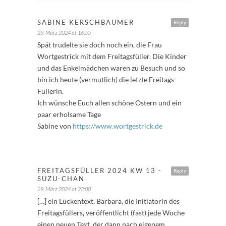
SABINE KERSCHBAUMER
Reply
29. März 2024 at 16:55
Spät trudelte sie doch noch ein, die Frau
Wortgestrick mit dem Freitagsfüller. Die Kinder
und das Enkelmädchen waren zu Besuch und so
bin ich heute (vermutlich) die letzte Freitags-
Füllerin.
Ich wünsche Euch allen schöne Ostern und ein
paar erholsame Tage
Sabine von
https://www.wortgestrick.de
FREITAGSFÜLLER 2024 KW 13 -
Reply
SUZU-CHAN
29. März 2024 at 22:00
[…] ein Lückentext. Barbara, die Initiatorin des
Freitagsfüllers, veröffentlicht (fast) jede Woche
einen neuen Text, der dann nach eigenem