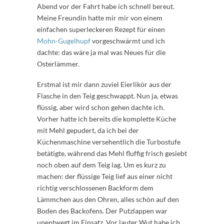
Abend vor der Fahrt habe ich schnell bereut.
Meine Freundin hatte mir mir von einem
einfachen superleckeren Rezept für einen
Mohn-Gugelhupf
vorgeschwärmt und ich
dachte: das wäre ja mal was Neues für die
Osterlämmer.
Erstmal ist mir dann zuviel Eierlikör aus der
Flasche in den Teig geschwappt. Nun ja, etwas
flüssig, aber wird schon gehen dachte ich.
Vorher hatte ich bereits die komplette Küche
mit Mehl gepudert, da ich bei der
Küchenmaschine versehentlich die Turbostufe
betätigte, während das Mehl fluffig frisch gesiebt
noch oben auf dem Teig lag. Um es kurz zu
machen: der flüssige Teig lief aus einer nicht
richtig verschlossenen Backform dem
Lämmchen aus den Ohren, alles schön auf den
Boden des Backofens. Der Putzlappen war
unentwegt im Einsatz. Vor lauter Wut habe ich