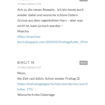
29. März 2024 at 7:24
Ach ja, die neuen Rezepte… Ich bin heute auch
wieder dabei und wünsche schöne Ostern.
Grüsze aus dem regenkühlen Harz – aber was
nicht ist, kann ja noch werden –
Mascha
https://maschas-
buch.blogspot.com/2024/03/freitagsfuller_29.html
BIRGIT M.
Reply
29. März 2024 at 7:29
Moin,
die Zeit rast dahin. Schon wieder Freitag 😉
https://meinetagesgeschichten.wordpress.com/2024/03/29/f
fuller-775/
Wünsche frohe Ostertage