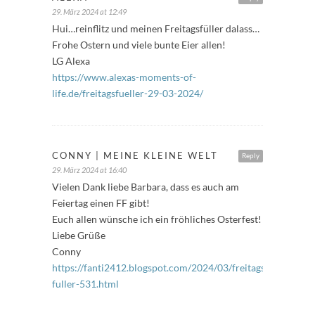
29. März 2024 at 12:49
Hui…reinflitz und meinen Freitagsfüller dalass…
Frohe Ostern und viele bunte Eier allen!
LG Alexa
https://www.alexas-moments-of-
life.de/freitagsfueller-29-03-2024/
CONNY | MEINE KLEINE WELT
Reply
29. März 2024 at 16:40
Vielen Dank liebe Barbara, dass es auch am
Feiertag einen FF gibt!
Euch allen wünsche ich ein fröhliches Osterfest!
Liebe Grüße
Conny
https://fanti2412.blogspot.com/2024/03/freitags-
fuller-531.html