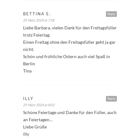
BETTINA E.
Reply
29. März 2024 at 7:58
Liebe Barbara, vielen Dank für den Freitagsfüller
trotz Feiertag.
Einen Freitag ohne den Freitagsfüller geht ja gar
nicht.
Schön und fröhliche Ostern auch viel Spaß in
Berlin
Tina
ILLY
Reply
29. März 2024 at 8:03
Schöne Feiertage und Danke für den Füller, auch
an Feiertagen…
Liebe Grüße
illy