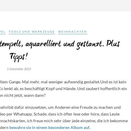
PEL
TOOLS UND WERKZEUGE
WEIHNACHTEN
tempelt, aquarelliert und gestanzt. Plus
Tipps!
3. Dezember 2025
lem Gange. Mal mehr, mal weniger aufwendig gestaltet.Und es ist kein
 Es lenkt ab, es beschäftigt Kopf und Hände. Und zaubert hoffentlich ein
n nicht jetzt, wann dann?
reativität dafür einzusetzen, um Anderen eine Freude zu machen und
deo per Whatsapp. Schade, dass ich öfter lese oder höre, dass Leute
hnachtskarten, ich freue mich sehr über jede einzelne, die ich bekomme
ondern
bewahre sie in einem besonderen Album auf
.