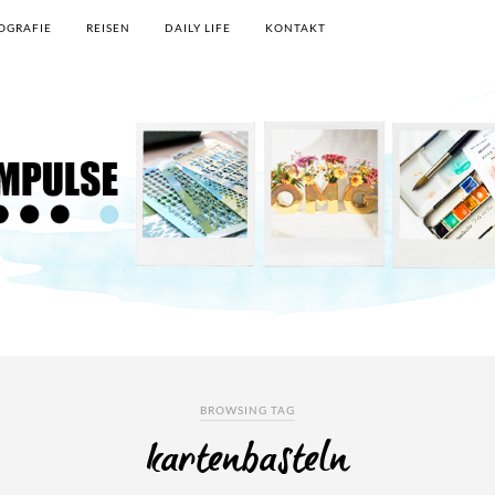
OGRAFIE
REISEN
DAILY LIFE
KONTAKT
BROWSING TAG
kartenbasteln