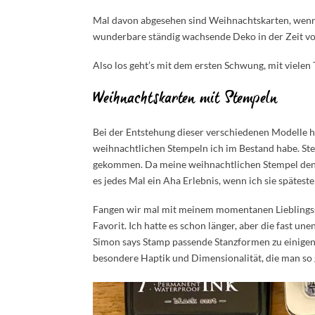
Mal davon abgesehen sind Weihnachtskarten, wenn ihr
wunderbare ständig wachsende Deko in der Zeit vo
Also los geht’s mit dem ersten Schwung, mit vielen
Weihnachtskarten mit Stempeln
Bei der Entstehung dieser verschiedenen Modelle h
weihnachtlichen Stempeln ich im Bestand habe. Ste
gekommen. Da meine weihnachtlichen Stempel den Re
es jedes Mal ein Aha Erlebnis, wenn ich sie spätes
Fangen wir mal mit meinem momentanen Lieblings
Favorit. Ich hatte es schon länger, aber die fast u
Simon says Stamp passende Stanzformen zu einigen 
besondere Haptik und Dimensionalität, die man so g