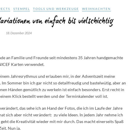
JECTS
STEMPEL
TOOLS UND WERKZEUGE
WEIHNACHTEN
riationen von einfach bis vielschichtig
18. Dezember 2024
ende an Familie und Freunde seit mindestens 35 Jahren handgemachte
UNICEF Karten verwendet.
einem Jahresrythmus und erlauben mir, in der Adventszeit meine
. Im Sommer bin ich gar nicht so detailfreudig und bastelwütig, aber an
nen Händen gemütlich zu werkeln ist einfach besonders. Erst recht in
 einem Klick bestellt werden und der Terminkalender voll ist.
t verändert, das sehe ich an Hand der Fotos, die ich im Laufe der Jahre
t sich aber nicht verändert: zu viele Ideen. In jedem Jahr nehme ich
geht die Kreativität wieder mit mir durch. Das macht einerseits Spaß
eit. Nun ja.