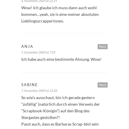
6. November 2009 at 22:19
Wow! Ich glaube ich muss dann auch wohl
kommen…yeah, sie is eine meiner absoluten
Lieblingsscrapperinnen.
ANJA
Reply
7. November 2009 at 7:59
Ich habe auch eine bestimmte Ahnung. Wow!
SABINE
Reply
7. November 2009 at 12:28
So wie’s ausschaut, bin ich gerade gestern
“zufällig” (natürlich durch einen Verweis der
“Scrapbook-Königin”) auf den Blog des
Stargastes gestoßen?!
Passt auch, dass es Barbaras Scrap-Idol sein