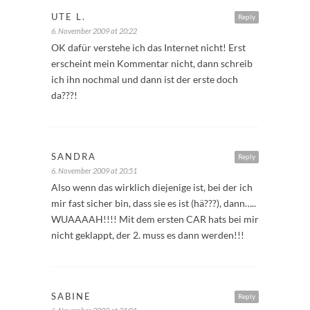
UTE L.
Reply
6. November 2009 at 20:22
OK dafür verstehe ich das Internet nicht! Erst
erscheint mein Kommentar nicht, dann schreib
ich ihn nochmal und dann ist der erste doch
da???!
SANDRA
Reply
6. November 2009 at 20:51
Also wenn das wirklich diejenige ist, bei der ich
mir fast sicher bin, dass sie es ist (hä???), dann…..
WUAAAAH!!!! Mit dem ersten CAR hats bei mir
nicht geklappt, der 2. muss es dann werden!!!
SABINE
Reply