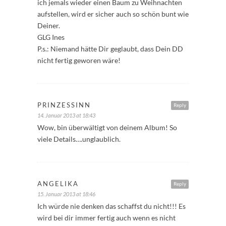
ich jemals wieder einen Baum zu Weihnachten
aufstellen, wird er sicher auch so schön bunt wie
Deiner.
GLG Ines
P.s.: Niemand hätte Dir geglaubt, dass Dein DD
nicht fertig geworen wäre!
PRINZESSINN
Reply
14. Januar 2013 at 18:43
Wow, bin überwältigt von deinem Album! So
viele Details….unglaublich.
ANGELIKA
Reply
15. Januar 2013 at 18:46
Ich würde nie denken das schaffst du nicht!!! Es
wird bei dir immer fertig auch wenn es nicht