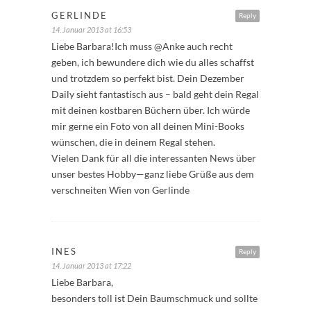
GERLINDE
Reply
14. Januar 2013 at 16:53
Liebe Barbara!Ich muss @Anke auch recht
geben, ich bewundere dich wie du alles schaffst
und trotzdem so perfekt bist. Dein Dezember
Daily sieht fantastisch aus – bald geht dein Regal
mit deinen kostbaren Büchern über. Ich würde
mir gerne ein Foto von all deinen Mini-Books
wünschen, die in deinem Regal stehen.
Vielen Dank für all die interessanten News über
unser bestes Hobby—ganz liebe Grüße aus dem
verschneiten Wien von Gerlinde
INES
Reply
14. Januar 2013 at 17:22
Liebe Barbara,
besonders toll ist Dein Baumschmuck und sollte