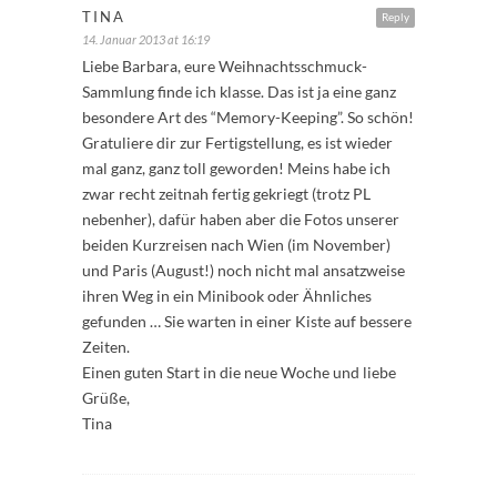
TINA
Reply
14. Januar 2013 at 16:19
Liebe Barbara, eure Weihnachtsschmuck-
Sammlung finde ich klasse. Das ist ja eine ganz
besondere Art des “Memory-Keeping”. So schön!
Gratuliere dir zur Fertigstellung, es ist wieder
mal ganz, ganz toll geworden! Meins habe ich
zwar recht zeitnah fertig gekriegt (trotz PL
nebenher), dafür haben aber die Fotos unserer
beiden Kurzreisen nach Wien (im November)
und Paris (August!) noch nicht mal ansatzweise
ihren Weg in ein Minibook oder Ähnliches
gefunden … Sie warten in einer Kiste auf bessere
Zeiten.
Einen guten Start in die neue Woche und liebe
Grüße,
Tina