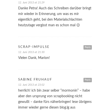
12. Juni 2013 at 21:29
Danke Petra! Auch das Schreiben darüber bringt
mir wieder in Erinnerung, um was es mir
eigentlich geht, bei den Materialschlachten
heutzutage vergisst man es schon mal 😉
SCRAP-IMPULSE
Reply
12. Juni 2013 at 21:30
Vielen Dank, Marion!
SABINE FRÜHAUF
Reply
12. Juni 2013 at 23:02
herrlich! ich bin zwar selber “mormonin” – habe
aber den ursprung von scrapbooking nicht
gewußt – danke fürs näherbringen! lese übrigens
immer wieder gerne diesen blog.lg aus