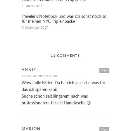
Hinter den Kulissen von Project Life
8. Januar 2013
Traveler’s Notebook und was ich sonst noch so
für meinen NYC Trip einpacke
7. September 2017
11 COMMENTS
ANNIE
Reply
15. Januar 2015 at 20:58
Wow, tolle Bilder! Da hab ich ja jetzt etwas für
das ich sparen kann.
Suche schon seit längerem nach was
professionellem für die Handtasche 😉
MARION
Reply