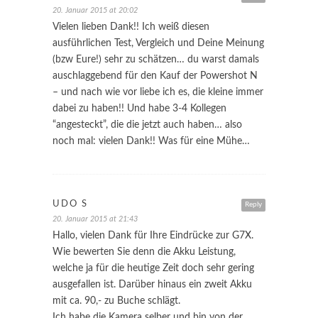
20. Januar 2015 at 20:02
Vielen lieben Dank!! Ich weiß diesen
ausführlichen Test, Vergleich und Deine Meinung
(bzw Eure!) sehr zu schätzen… du warst damals
auschlaggebend für den Kauf der Powershot N
– und nach wie vor liebe ich es, die kleine immer
dabei zu haben!! Und habe 3-4 Kollegen
“angesteckt”, die die jetzt auch haben… also
noch mal: vielen Dank!! Was für eine Mühe…
UDO S
Reply
20. Januar 2015 at 21:43
Hallo, vielen Dank für Ihre Eindrücke zur G7X.
Wie bewerten Sie denn die Akku Leistung,
welche ja für die heutige Zeit doch sehr gering
ausgefallen ist. Darüber hinaus ein zweit Akku
mit ca. 90,- zu Buche schlägt.
Ich habe die Kamera selber und bin von der