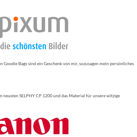
en Goodie Bags sind ein Geschenk von mir, sozusagen mein persönliches
n neusten SELPHY CP 1200 und das Material für unsere witzige