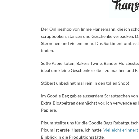
Der Onlineshop von Imme Hansemann, die ich schon
scrapbooken, stanzen und Geschenke verpacken. 
Sternchen und vielem mehr. Das
Sortiment umfasst 
finden.
Süße Papiertüten, Bakers Twine, Bänder Holzbest
ideal um kleine Geschenke selber zu machen und F
Stöbert unbedingt mal rein in den tollen Shop!
Im Goodie Bag gab es ausserdem Scraptaschen von
Extra-Blogbeitrag demnächst vor. Ich verwende es b
Papiere.
Pixum stellte uns für die Goodie Bags Rabattgutsch
Pixum ist erste Klasse, ich hatte (
vielleicht erinner
Einblick in die Produktionsstätte.