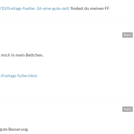
0/freitags-fueller-26-eine-gute-zeit/
findest du meinen FF
Reply
l mich in mein Bettchen.
freitags-fuller.html
Reply
 gute Besserung.