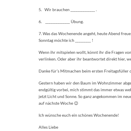
5. Wir brauchen ______________ .
6. ______________ Übung.
7. Was das Wochenende angeht, heute Abend freue i
Sonntag möchte ich _________ !
Wenn ihr mitspielen wollt, könnt ihr die Fragen v
verlinken. Oder aber ihr beantwortet direkt hier, w
Danke für’s Mitmachen beim ersten Freitagsfüller d
Gestern haben wir den Baum im Wohnzimmer abges
endgültig vorbei, mich stimmt das immer etwas weh
jetzt Licht und Sonne. So ganz angekommen im neuen
auf nächste Woche 😉
Ich wünsche euch ein schönes Wochenende!
Alles Liebe