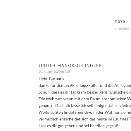
# 596
9. Oktober 
JUDITH MANOK-GRUNDLER
10. Januar 2020 at 0:38
Liebe Barbara,
danke für deinen #Freitags-Füller und die Anregunge
Schön, dass es dir langsam besser geht; wünsche dir
Die Wehmut, wenn mit dem Baum abschmücken Weihn
genauso. Deshalb lasse ich seit einigen Jahren jed
Weihnachten findet irgendwo in der Wohnung einen 
vermutlich entscheidet sich das heute im Lauf des T
Lass es dir gut gehen und sei herzlich gegrüßt