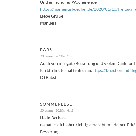
Und ein schönes Wochenende.
https://mamenusbuecher.de/2020/01/10/freitags-f
Liebe Grüße
Manuela
BABSI
10. Januar 2020 at 2:03
Auch von mir gute Besserung und vielen Dank für
Ich bin heute mal früh dran:
https://buechersindfli
LG Babsi
SOMMERLESE
10. Januar 2020 at 4:42
Hallo Barbara
da hat es dich aber richtig erwischt mit deiner Erkä
Besserung.