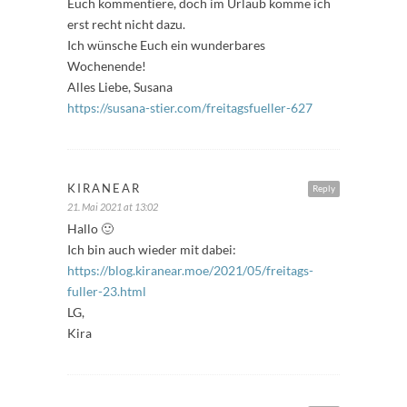
Euch kommentiere, doch im Urlaub komme ich
erst recht nicht dazu.
Ich wünsche Euch ein wunderbares
Wochenende!
Alles Liebe, Susana
https://susana-stier.com/freitagsfueller-627
KIRANEAR
Reply
21. Mai 2021 at 13:02
Hallo 🙂
Ich bin auch wieder mit dabei:
https://blog.kiranear.moe/2021/05/freitags-
fuller-23.html
LG,
Kira