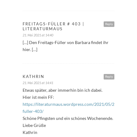
FREITAGS-FÜLLER # 403 |
Reply
LITERATURMAUS
21. Mai 2021 at 14:40
[…] Den Freitags-Füller von Barbara findet ihr
hier. […]
KATHRIN
Reply
21. Mai 2021 at 14:41
Etwas später, aber immerhin bin ich dabei.
Hier ist mein FF:
https://literaturmaus.wordpress.com/2021/05/21/freitags-
fuller-403/
Schöne Pfingsten und ein schönes Wochenende.
Liebe Grüße
Kathrin