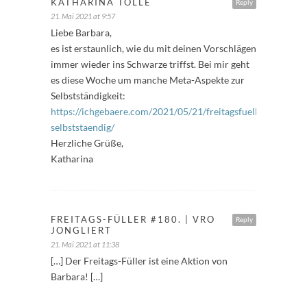
KATHARINA TOLLE
Reply
21. Mai 2021 at 9:57
Liebe Barbara,
es ist erstaunlich, wie du mit deinen Vorschlägen
immer wieder ins Schwarze triffst. Bei mir geht
es diese Woche um manche Meta-Aspekte zur
Selbstständigkeit:
https://ichgebaere.com/2021/05/21/freitagsfueller-
selbststaendig/
Herzliche Grüße,
Katharina
FREITAGS-FÜLLER #180. | VRO
Reply
JONGLIERT
21. Mai 2021 at 11:38
[…] Der Freitags-Füller ist eine Aktion von
Barbara! […]