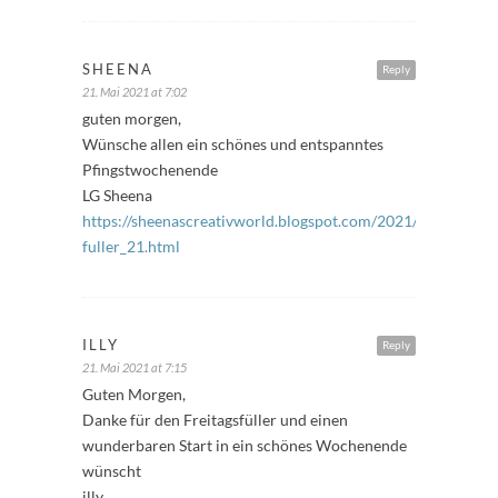
SHEENA
Reply
21. Mai 2021 at 7:02
guten morgen,
Wünsche allen ein schönes und entspanntes
Pfingstwochenende
LG Sheena
https://sheenascreativworld.blogspot.com/2021/05/freitags
fuller_21.html
ILLY
Reply
21. Mai 2021 at 7:15
Guten Morgen,
Danke für den Freitagsfüller und einen
wunderbaren Start in ein schönes Wochenende
wünscht
illy