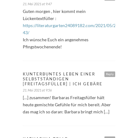
21. Mai 2021 at 9:47
Guten morgen , hier kommt mein
Lückentextfüller :
https://literaturgarten24089182.com/2021/05/21/freitagsfu
43/
Ich wünsche Euch ein angenehmes
Pfingstwochenende!
KUNTERBUNTES LEBEN EINER
Reply
SELBSTSTÄNDIGEN
[FREITAGSFÜLLER] | ICH GEBÄRE
21. Mai 2021 at 9:56
[…] zusammen! Barbaras Freitagsfüller hält
heute gemischte Gefühle für mich bereit. Aber
das mag ich so daran: Barbara bringt mich […]