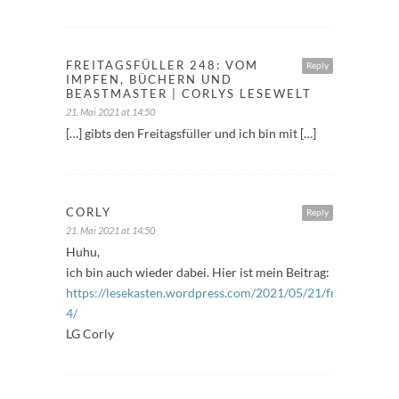
FREITAGSFÜLLER 248: VOM
Reply
IMPFEN, BÜCHERN UND
BEASTMASTER | CORLYS LESEWELT
21. Mai 2021 at 14:50
[…] gibts den Freitagsfüller und ich bin mit […]
CORLY
Reply
21. Mai 2021 at 14:50
Huhu,
ich bin auch wieder dabei. Hier ist mein Beitrag:
https://lesekasten.wordpress.com/2021/05/21/freitagsfuller
4/
LG Corly