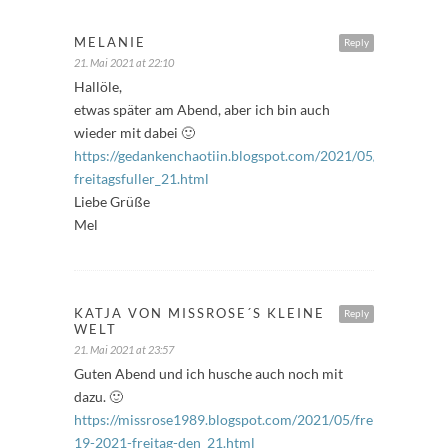
MELANIE
Reply
21. Mai 2021 at 22:10
Hallöle,
etwas später am Abend, aber ich bin auch
wieder mit dabei 🙂
https://gedankenchaotiin.blogspot.com/2021/05/bloggerakt
freitagsfuller_21.html
Liebe Grüße
Mel
KATJA VON MISSROSE´S KLEINE
Reply
WELT
21. Mai 2021 at 23:57
Guten Abend und ich husche auch noch mit
dazu. 🙂
https://missrose1989.blogspot.com/2021/05/freitagfuller-
19-2021-freitag-den_21.html