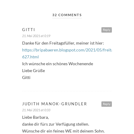
32 COMMENTS
GITTI
Reply
21. Mai 2021 at 0:19
Danke für den Freitagsfüller, meiner ist hier:
https://bripabaeren.blogspot.com/2021/05/freitagsfuller-
627.html
Ich wünsche ein schönes Wochenende
Liebe Grüße
Gitti
JUDITH MANOK-GRUNDLER
Reply
21. Mai 2021 at 0:33
Liebe Barbara,
danke dir fürs zur Verfügung stellen.
Wünsche dir ein feines WE mit deinem Sohn.