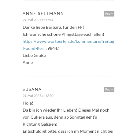
ANNE SELTMANN
Reply
21. Mai 2021 at 11:44
Danke liebe Barbara, für den FF!
Ich wünsche schöne Pfingsttage euch allen!
https://www.wortperlen.de/kommentare/freitags-
f-uuml-ller
….9844/
Liebe Grüße
Anne
SUSANA
Reply
21. Mai 2021 at 12:50
Hola!
Da bin ich wieder Ihr Lieben! Dieses Mal noch
von Cullera aus, denn ab Sonntag geht’s
Richtung Galizien!
Entschuldigt bitte, dass ich im Moment nicht bei