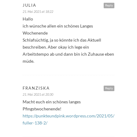
JULIA
Reply
21. Mai 2021 at 18:22
Hallo
ich wünsche allen ein schönes Langes
Wochenende
Schlafsüchtig, ja so könnte ich das Aktuell
beschreiben. Aber okay ich lege ein
Arbeitstempo ab und dann bin ich Zuhause eben
müde.
FRANZISKA
Reply
21. Mai 2021 at 20:30
Macht euch ein schönes langes
Pfingstwochenende!
https://punkteundpink.wordpress.com/2021/05/21/freitags-
fuller-138-2/