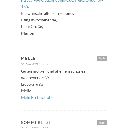
https://www.buchlieblinge.de/freitags-fueller-
160/
Ich wünsche allen ein schönes
Pfingstwochenende,
liebe Grüße,
Marion
MELLE
Reply
21. Mai 2021 at 7:53
Guten morgen und allen ein schönes
wochenende 🙂
Liebe Grüße
Melle
Mein Freitagsfüller
SOMMERLESE
Reply