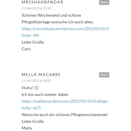
MRSSHAHBANDAR
Reply
21. Mai 2021 at 13:45
Schönes Wochenend und schöne
Pfingstfeiertage wünsche ich euch allen.
https://carolahaze.wordpress.com/2021/05/21/freitags-
fuller-99/
Liebe Grüße
Caro
MELLA MACABRE
Reply
21. Mai 2021 at 14:37
Huhu! 🙂
Ich bin auch wieder dabei:
https://mellamacabre.com/2021/05/21/freitags-
fuller-627/
Wünsche euch ein schönes Pfingstwochenende!
Liebe Grüße
Mella