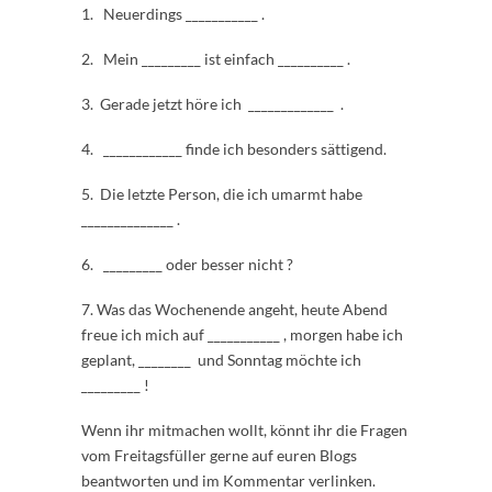
1. Neuerdings ___________ .
2. Mein _________ ist einfach __________ .
3. Gerade jetzt höre ich _____________ .
4. ____________ finde ich besonders sättigend.
5. Die letzte Person, die ich umarmt habe
______________ .
6. _________ oder besser nicht ?
7. Was das Wochenende angeht, heute Abend
freue ich mich auf ___________ , morgen habe ich
geplant, ________ und Sonntag möchte ich
_________ !
Wenn ihr mitmachen wollt, könnt ihr die Fragen
vom Freitagsfüller gerne auf euren Blogs
beantworten und im Kommentar verlinken.