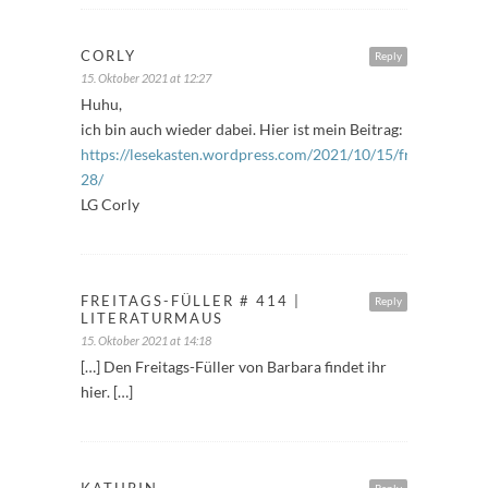
CORLY
Reply
15. Oktober 2021 at 12:27
Huhu,
ich bin auch wieder dabei. Hier ist mein Beitrag:
https://lesekasten.wordpress.com/2021/10/15/freitagsfuelle
28/
LG Corly
FREITAGS-FÜLLER # 414 |
Reply
LITERATURMAUS
15. Oktober 2021 at 14:18
[…] Den Freitags-Füller von Barbara findet ihr
hier. […]