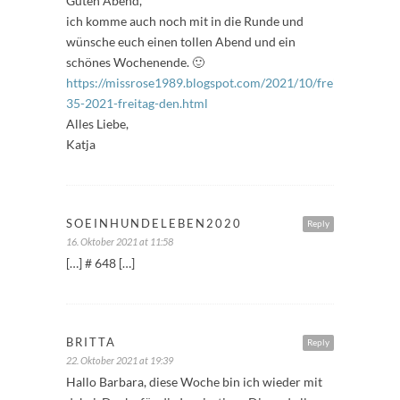
Guten Abend,
ich komme auch noch mit in die Runde und
wünsche euch einen tollen Abend und ein
schönes Wochenende. 🙂
https://missrose1989.blogspot.com/2021/10/freitagfuller-
35-2021-freitag-den.html
Alles Liebe,
Katja
SOEINHUNDELEBEN2020
Reply
16. Oktober 2021 at 11:58
[…] # 648 […]
BRITTA
Reply
22. Oktober 2021 at 19:39
Hallo Barbara, diese Woche bin ich wieder mit