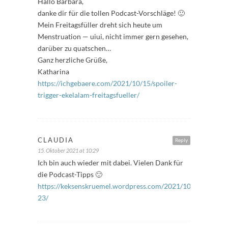
Hallo Barbara,
danke dir für die tollen Podcast-Vorschläge! 🙂
Mein Freitagsfüller dreht sich heute um
Menstruation — uiui, nicht immer gern gesehen,
darüber zu quatschen…
Ganz herzliche Grüße,
Katharina
https://ichgebaere.com/2021/10/15/spoiler-
trigger-ekelalam-freitagsfueller/
CLAUDIA
Reply
15. Oktober 2021 at 10:29
Ich bin auch wieder mit dabei. Vielen Dank für
die Podcast-Tipps 🙂
https://keksenskruemel.wordpress.com/2021/10/15/freitagsf
23/