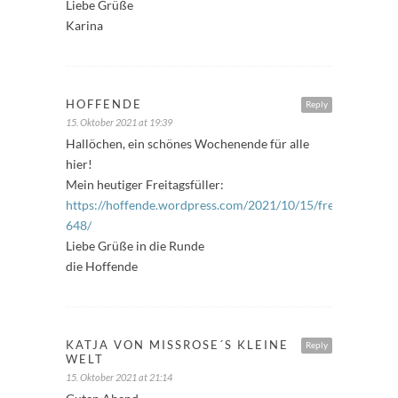
Liebe Grüße
Karina
HOFFENDE
Reply
15. Oktober 2021 at 19:39
Hallöchen, ein schönes Wochenende für alle
hier!
Mein heutiger Freitagsfüller:
https://hoffende.wordpress.com/2021/10/15/freitagsfuller-
648/
Liebe Grüße in die Runde
die Hoffende
KATJA VON MISSROSE´S KLEINE
Reply
WELT
15. Oktober 2021 at 21:14