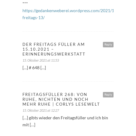
***
https://gedankenweberei.wordpress.com/2021/10/15/imme
freitags-13/
DER FREITAGS FÜLLER AM
Reply
15.10.2021 –
ERINNERUNGSWERKSTATT
15. Oktober 2021 at 11:53
[…] # 648 […]
FREITAGSFÜLLER 268: VON
Reply
RUHE, NICHTEN UND NOCH
MEHR RUHE | CORLYS LESEWELT
15. Oktober 2021 at 12:27
[…] gibts wieder den Freitagsfüller und ich bin
mit […]