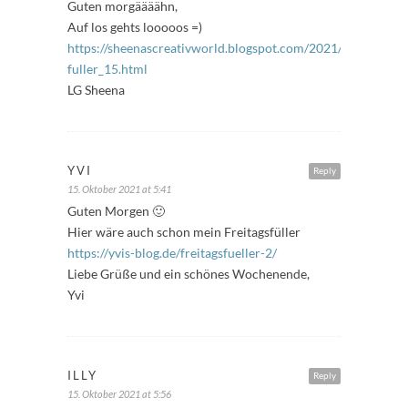
Guten morgäääähn,
Auf los gehts looooos =)
https://sheenascreativworld.blogspot.com/2021/10/freitags
fuller_15.html
LG Sheena
YVI
Reply
15. Oktober 2021 at 5:41
Guten Morgen 🙂
Hier wäre auch schon mein Freitagsfüller
https://yvis-blog.de/freitagsfueller-2/
Liebe Grüße und ein schönes Wochenende,
Yvi
ILLY
Reply
15. Oktober 2021 at 5:56