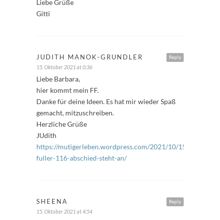
Liebe Grüße
Gitti
JUDITH MANOK-GRUNDLER
Reply
15. Oktober 2021 at 0:36
Liebe Barbara,
hier kommt mein FF.
Danke für deine Ideen. Es hat mir wieder Spaß
gemacht, mitzuschreiben.
Herzliche Grüße
JUdith
https://mutigerleben.wordpress.com/2021/10/15/freitags-
fuller-116-abschied-steht-an/
SHEENA
Reply
15. Oktober 2021 at 4:54