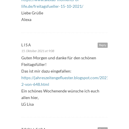
life.de/freitagsfueller-15-10-2021/
‎
Liebe Grüße
Alexa
LISA
Reply
15. Oktober 2021 at 9:08
Guten Morgen und danke für den schönen
Fteitagsfüller!
Das ist mir dazu eingefallen:
https://jahreszeitengefluester.blogspot.com/2021/10/freitags
2-von-648.html
Ein schönes Wochenende wünsche ich euch
allen hier,
LG Lisa