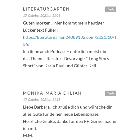
LITERATURGARTEN
Reply
15. Oktober 2021 at 11:03
Guten morgen,,, hier kommt mein heutiger
Lückentext Füller!
https://literaturgarten24089182.com/2021/10/15/freitagsfu
56/
Ich liebe auch Podcast – natürlich meist über
das Thema Literatur . Bevorzugt: * Long Story
Short* von Karla Paul und Günter Keil.
MONIKA-MARIA EHLIAH
Reply
15. Oktober 2021 at 11:13
Liebe Barbara, ich grüße dich und wünsche dir
alles Gute für deinen neue Lebensphase.
Herzliche Grüße, danke für den FF. Gerne mache
ich mit.
M.M.