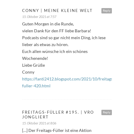
CONNY | MEINE KLEINE WELT
Reply
15. Oktober 2021 at 7:57
Guten Morgen in die Runde,
vielen Dank für den FF liebe Barbara!
Podcasts sind so gar nicht mein Ding, ich lese
lieber als etwas zu hören.
Euch allen wünsche ich ein schönes
Wochenende!
Liebe Grüße
Conny
https://fanti2412.blogspot.com/2021/10/freitags-
fuller-420.html
FREITAGS-FÜLLER #195. | VRO
Reply
JONGLIERT
15. Oktober 2021 at 8:06
[…] Der Freitags-Füller ist eine Aktion