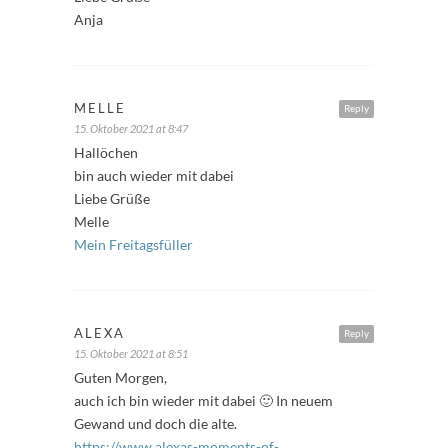
Anja
MELLE
Reply
15. Oktober 2021 at 8:47
Hallöchen
bin auch wieder mit dabei
Liebe Grüße
Melle
Mein Freitagsfüller
ALEXA
Reply
15. Oktober 2021 at 8:51
Guten Morgen,
auch ich bin wieder mit dabei 🙂 In neuem
Gewand und doch die alte.
https://www.alexas-moments-of-