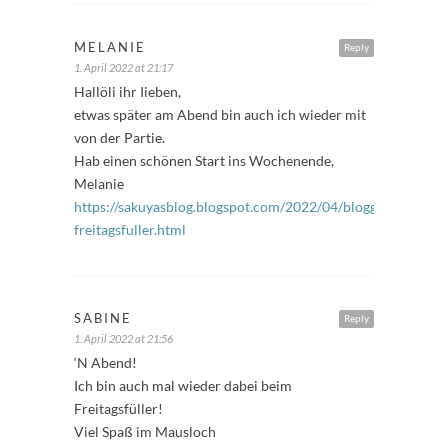
MELANIE
Reply
1. April 2022 at 21:17
Hallöli ihr Iieben,
etwas später am Abend bin auch ich wieder mit
von der Partie.
Hab einen schönen Start ins Wochenende,
Melanie
https://sakuyasblog.blogspot.com/2022/04/bloggeraktion-
freitagsfuller.html
SABINE
Reply
1. April 2022 at 21:56
‘N Abend!
Ich bin auch mal wieder dabei beim
Freitagsfüller!
Viel Spaß im Mausloch