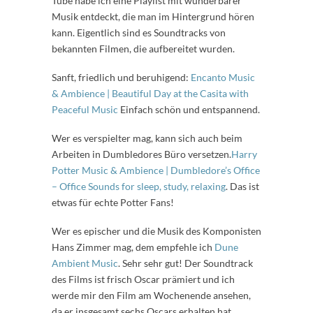
Tube habe ich eine Playlist mit wunderbarer
Musik entdeckt, die man im Hintergrund hören
kann. Eigentlich sind es Soundtracks von
bekannten Filmen, die aufbereitet wurden.
Sanft, friedlich und beruhigend:
Encanto Music
& Ambience | Beautiful Day at the Casita with
Peaceful Music
Einfach schön und entspannend.
Wer es verspielter mag, kann sich auch beim
Arbeiten in Dumbledores Büro versetzen.
Harry
Potter Music & Ambience | Dumbledore’s Office
– Office Sounds for sleep, study, relaxing
. Das ist
etwas für echte Potter Fans!
Wer es epischer und die Musik des Komponisten
Hans Zimmer mag, dem empfehle ich
Dune
Ambient Music
. Sehr sehr gut! Der Soundtrack
des Films ist frisch Oscar prämiert und ich
werde mir den Film am Wochenende ansehen,
da er insgesamt sechs Oscars erhalten hat.