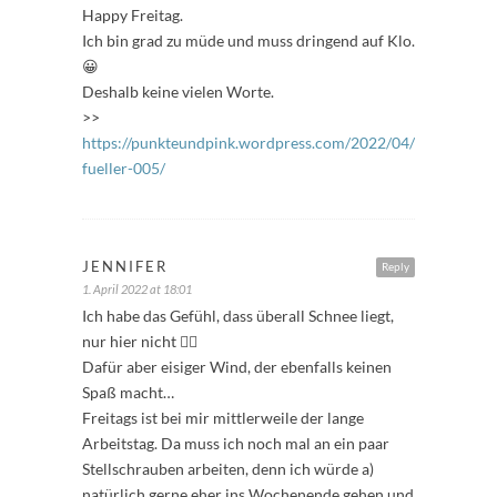
Happy Freitag.
Ich bin grad zu müde und muss dringend auf Klo.
😀
Deshalb keine vielen Worte.
>>
https://punkteundpink.wordpress.com/2022/04/01/freitags-
fueller-005/
JENNIFER
Reply
1. April 2022 at 18:01
Ich habe das Gefühl, dass überall Schnee liegt,
nur hier nicht 🤷‍♀️
Dafür aber eisiger Wind, der ebenfalls keinen
Spaß macht…
Freitags ist bei mir mittlerweile der lange
Arbeitstag. Da muss ich noch mal an ein paar
Stellschrauben arbeiten, denn ich würde a)
natürlich gerne eher ins Wochenende gehen und