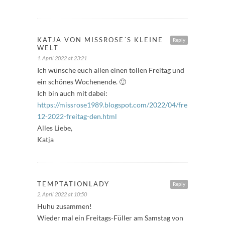
KATJA VON MISSROSE´S KLEINE
Reply
WELT
1. April 2022 at 23:21
Ich wünsche euch allen einen tollen Freitag und
ein schönes Wochenende. 🙂
Ich bin auch mit dabei:
https://missrose1989.blogspot.com/2022/04/freitagfuller-
12-2022-freitag-den.html
Alles Liebe,
Katja
TEMPTATIONLADY
Reply
2. April 2022 at 10:50
Huhu zusammen!
Wieder mal ein Freitags-Füller am Samstag von