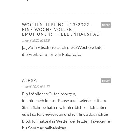
WOCHENLIEBLINGE 13/2022 -
Reply
EINE WOCHE VOLLER
EMOTIONEN! - HELDENHAUSHALT
1. April 2022 at 9:09
[…] Zum Abschluss auch diese Woche wieder
die Freitagsfüller von Babara. […]
ALEXA
Reply
1. April 2022 at 9:15
Ein fröhliches Guten Morgen,
ich bin nach kurzer Pause auch wieder mit am
Start. Schnee hatten wir hier bisher nicht, aber
es ist so kalt geworden und ich finde das richtig
blöd. Ich hätte das Wetter der letzten Tage gerne
bis Sommer beibehalten.