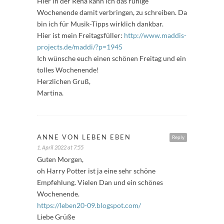
Hier in der Reha kann ich das ruhige
Wochenende damit verbringen, zu schreiben. Da
bin ich für Musik-Tipps wirklich dankbar.
Hier ist mein Freitagsfüller:
http://www.maddis-
projects.de/maddi/?p=1945
Ich wünsche euch einen schönen Freitag und ein
tolles Wochenende!
Herzlichen Gruß,
Martina.
ANNE VON LEBEN EBEN
Reply
1. April 2022 at 7:55
Guten Morgen,
oh Harry Potter ist ja eine sehr schöne
Empfehlung. Vielen Dan und ein schönes
Wochenende.
https://leben20-09.blogspot.com/
Liebe Grüße