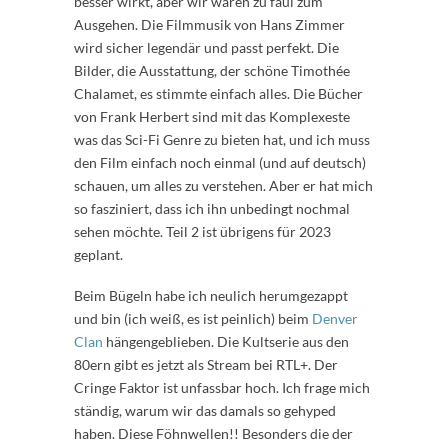
besser wirkt, aber wir waren zu faul zum
Ausgehen. Die Filmmusik von Hans Zimmer
wird sicher legendär und passt perfekt. Die
Bilder, die Ausstattung, der schöne Timothée
Chalamet, es stimmte einfach alles. Die Bücher
von Frank Herbert sind mit das Komplexeste
was das Sci-Fi Genre zu bieten hat, und ich muss
den Film einfach noch einmal (und auf deutsch)
schauen, um alles zu verstehen. Aber er hat mich
so fasziniert, dass ich ihn unbedingt nochmal
sehen möchte. Teil 2 ist übrigens für 2023
geplant.
Beim Bügeln habe ich neulich herumgezappt
und bin (ich weiß, es ist peinlich) beim
Denver
Clan
hängengeblieben. Die Kultserie aus den
80ern gibt es jetzt als Stream bei RTL+. Der
Cringe Faktor ist unfassbar hoch. Ich frage mich
ständig, warum wir das damals so gehyped
haben. Diese Föhnwellen!! Besonders die der