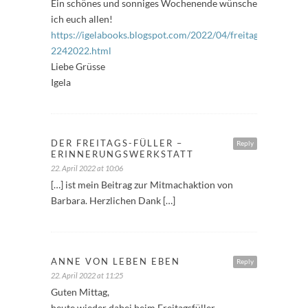
Ein schönes und sonniges Wochenende wünsche
ich euch allen!
https://igelabooks.blogspot.com/2022/04/freitagsfuller-
2242022.html
Liebe Grüsse
Igela
DER FREITAGS-FÜLLER –
Reply
ERINNERUNGSWERKSTATT
22. April 2022 at 10:06
[…] ist mein Beitrag zur Mitmachaktion von
Barbara. Herzlichen Dank […]
ANNE VON LEBEN EBEN
Reply
22. April 2022 at 11:25
Guten Mittag,
heute wieder dabei beim Freitagsfüller.