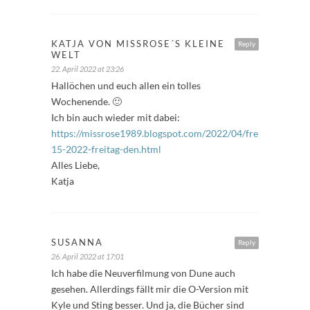
KATJA VON MISSROSE´S KLEINE
Reply
WELT
22. April 2022 at 23:26
Hallöchen und euch allen ein tolles
Wochenende. 🙂
Ich bin auch wieder mit dabei:
https://missrose1989.blogspot.com/2022/04/freitagfuller-
15-2022-freitag-den.html
Alles Liebe,
Katja
SUSANNA
Reply
26. April 2022 at 17:01
Ich habe die Neuverfilmung von Dune auch
gesehen. Allerdings fällt mir die O-Version mit
Kyle und Sting besser. Und ja, die Bücher sind