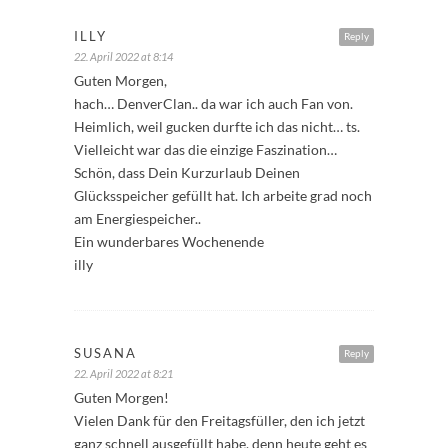
ILLY
Reply
22. April 2022 at 8:14
Guten Morgen,
hach… DenverClan.. da war ich auch Fan von.
Heimlich, weil gucken durfte ich das nicht… ts.
Vielleicht war das die einzige Faszination…
Schön, dass Dein Kurzurlaub Deinen
Glücksspeicher gefüllt hat. Ich arbeite grad noch
am Energiespeicher..
Ein wunderbares Wochenende
illy
SUSANA
Reply
22. April 2022 at 8:21
Guten Morgen!
Vielen Dank für den Freitagsfüller, den ich jetzt
ganz schnell ausgefüllt habe, denn heute geht es