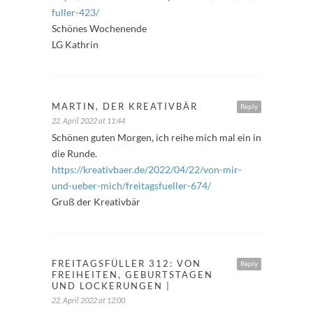
fuller-423/
Schönes Wochenende
LG Kathrin
MARTIN, DER KREATIVBÄR
Reply
22. April 2022 at 11:44
Schönen guten Morgen, ich reihe mich mal ein in
die Runde.
https://kreativbaer.de/2022/04/22/von-mir-
und-ueber-mich/freitagsfueller-674/
Gruß der Kreativbär
FREITAGSFÜLLER 312: VON
Reply
FREIHEITEN, GEBURTSTAGEN
UND LOCKERUNGEN |
22. April 2022 at 12:00