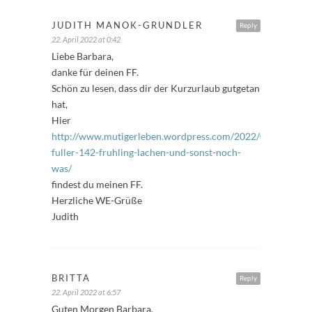
JUDITH MANOK-GRUNDLER
Reply
22. April 2022 at 0:42
Liebe Barbara,
danke für deinen FF.
Schön zu lesen, dass dir der Kurzurlaub gutgetan
hat,
Hier
http://www.mutigerleben.wordpress.com/2022/04/22/freita
fuller-142-fruhling-lachen-und-sonst-noch-
was/
findest du meinen FF.
Herzliche WE-Grüße
Judith
BRITTA
Reply
22. April 2022 at 6:57
Guten Morgen Barbara,