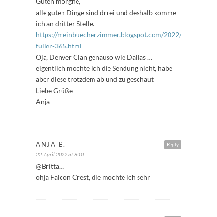
Guten morgne,
alle guten Dinge sind drrei und deshalb komme
ich an dritter Stelle.
https://meinbuecherzimmer.blogspot.com/2022/04/freitags-
fuller-365.html
Oja, Denver Clan genauso wie Dallas …
eigentlich mochte ich die Sendung nicht, habe
aber diese trotzdem ab und zu geschaut
Liebe Grüße
Anja
ANJA B.
Reply
22. April 2022 at 8:10
@Britta…
ohja Falcon Crest, die mochte ich sehr