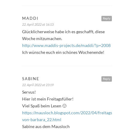
MADDI
Reply
22. April 2022 at 16:13
Glücklicherweise habe ich es geschafft, diese
Woche mitzumachen.
http://www.maddis-projects.de/maddi/?p=2008
Ich wünsche euch ein schönes Wochenende!
SABINE
Reply
22. April 2022 at 23:19
Servus!
Hier ist mein Freitagsfüller!
Viel Spaß beim Lesen 🙂
https://mausloch.blogspot.com/2022/04/freitagsfuller-
von-barbara_22.html
Sabine aus dem Mausloch