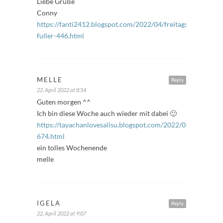
Liebe Grüße
Conny
https://fanti2412.blogspot.com/2022/04/freitags-
fuller-446.html
MELLE
Reply
22. April 2022 at 8:54
Guten morgen ^^
Ich bin diese Woche auch wieder mit dabei 🙂
https://tayachanlovesalisu.blogspot.com/2022/04/freitagsful
674.html
ein tolles Wochenende
melle
IGELA
Reply
22. April 2022 at 9:07