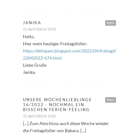
JANIKA
Reply
22. April 2022 at 12:53
Hallo,
Hier mein heutiger Freitagsfüller:
https://deltajani.blogspot.com/2022/04/freitagsfuller-
22042022-674.html
Liebe Grüße
Janika
UNSERE WOCHENLIEBLINGE
Reply
16/2022 - NOCHMAL EIN
BISSCHEN FERIEN-FEELING
22. April 2022 at 13:26
[…] Zum Abschluss auch diese Woche wieder
die Freitagsfüller von Babara. […]