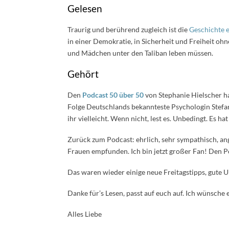
Gelesen
Traurig und berührend zugleich ist die
Geschichte 
in einer Demokratie, in Sicherheit und Freiheit ohn
und Mädchen unter den Taliban leben müssen.
Gehört
Den
Podcast 50 über 50
von Stephanie Hielscher ha
Folge Deutschlands bekannteste Psychologin Stefan
ihr vielleicht. Wenn nicht, lest es. Unbedingt. Es h
Zurück zum Podcast: ehrlich, sehr sympathisch, a
Frauen empfunden. Ich bin jetzt großer Fan! Den Po
Das waren wieder einige neue Freitagstipps, gute 
Danke für’s Lesen, passt auf euch auf. Ich wünsch
Alles Liebe