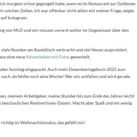
ss ich morgens schon gegoogelt habe, wann es im Restaurant zur Goldenen
n solchen Zeiten. Ich war offenbar nicht allein mit meiner Frage, zeigte
auf Instagram.
eting von McD und wir müssen vorerst weiter im Ungewissen über den
iele Stunden am Basteltisch verbracht und viel Neues ausprobiert.
aus eine neue
Adventsdeko mit Fotos
gewerkelt.
enden Sonntag eingepackt. Auch mein Dezembertagebuch 2022 zum
 nach, da fehlte noch eine Woche! War mir entfallen und wird gerade
hen, meinem Arbeitgeber, meine Stunden bis zum Ende des Jahres leicht
em beschaulichen Rentnerinnen-Dasein. Macht aber Spaß und ein wenig
 richtig im Weihnachtsmodus, das gefällt mir!