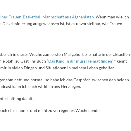
einer Frauen-Basketball Mannschaft aus Afghanistan
. Wenn man wie ich
e Diskriminierung ausgewachsen ist, ist es unvorstellbar, wie Frauen
be ich in dieser Woche zum ersten Mal gehört. Sie hatte in der aktuellen
ie Stahl zu Gast. Ihr Buch
“Das Kind in dir muss Heimat finden”
* kennt
at mir in vielen Dingen und Situationen in meinem Leben geholfen.
ngenehm nett und normal, so habe ich das Gespräch zwischen den beiden
dcast kann ich euch wirklich ans Herz legen.
Unterhaltung damit!
e euch ein schönes und nicht zu verregnetes Wochenende!