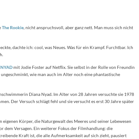
e
The Rookie
, nicht anspruchsvoll, aber ganz nett. Man muss sich nicht
eckte, dachte ich: cool, was Neues. Was für ein Krampf. Furchtbar. Ich
h.
m
NYAD
mit Jodie Foster auf Netflix. Sie selbst in der Rolle von Freundin
 ungeschminkt, wie man auch im Alter noch eine phantastische
onschwimmerin Diana Nyad. Im Alter von 28 Jahren versuchte sie 1978
en. Der Versuch schlägt fehl und sie versucht es erst 30 Jahre später
n eigenen Körper, die Naturgewalt des Meeres und seiner Lebewesen
vor dem Versagen. Ein weiterer Fokus der Filmhandlung: die
ibende Kraft ist, die alle Aufmerksamkeit auf sich zieht, pausiert