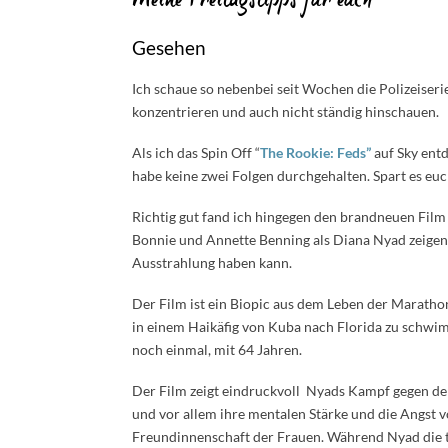
Meine Freitagstipps für euch
Gesehen
Ich schaue so nebenbei seit Wochen die Polizeiseri
konzentrieren und auch nicht ständig hinschauen.
Als ich das Spin Off “
The Rookie: Feds”
auf Sky entd
habe keine zwei Folgen durchgehalten. Spart es euc
Richtig gut fand ich hingegen den brandneuen Fil
Bonnie und Annette Benning als Diana Nyad zeigen
Ausstrahlung haben kann.
Der Film ist ein Biopic aus dem Leben der Marath
in einem Haikäfig von Kuba nach Florida zu schwimm
noch einmal, mit 64 Jahren.
Der Film zeigt eindruckvoll Nyads Kampf gegen de
und vor allem ihre mentalen Stärke und die Angst 
Freundinnenschaft der Frauen. Während Nyad die tre