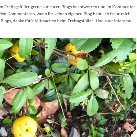
om Freitagsfüller gerne auf euren Blogs beantworten und im Kommentar
n den Kommentaren, wenn ihr keinen eigenen Blog habt. Ich freue mich
Blogs, danke für’s Mitmachen beim Freitagsfüller! Und euer Interesse