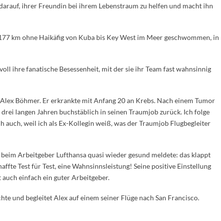
z darauf, ihrer Freundin bei ihrem Lebenstraum zu helfen und macht ihn
h 177 km ohne Haikäfig von Kuba bis Key West im Meer geschwommen, in
voll ihre fanatische Besessenheit, mit der sie ihr Team fast wahnsinnig
n Alex Böhmer. Er erkrankte mit Anfang 20 an Krebs. Nach einem Tumor
drei langen Jahren buchstäblich in seinen Traumjob zurück. Ich folge
h auch, weil ich als Ex-Kollegin weiß, was der Traumjob Flugbegleiter
ch beim Arbeitgeber Lufthansa quasi wieder gesund meldete: das klappt
haffte Test für Test, eine Wahnsinnsleistung! Seine positive Einstellung
 auch einfach ein guter Arbeitgeber.
hte und begleitet Alex auf einem seiner Flüge nach San Francisco.