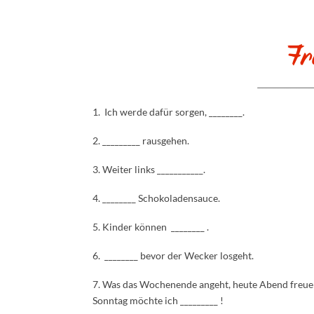
1. Ich werde dafür sorgen, ________.
2. _________ rausgehen.
3. Weiter links ___________.
4. ________ Schokoladensauce.
5. Kinder können ________ .
6. ________ bevor der Wecker losgeht.
7. Was das Wochenende angeht, heute Abend freue ic
Sonntag möchte ich _________ !