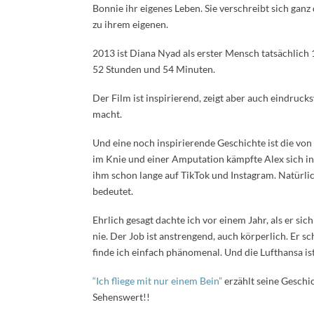
Bonnie ihr eigenes Leben. Sie verschreibt sich gan
zu ihrem eigenen.
2013 ist Diana Nyad als erster Mensch tatsächlic
52 Stunden und 54 Minuten.
Der Film ist inspirierend, zeigt aber auch eindrucks
macht.
Und eine noch inspirierende Geschichte ist die vo
im Knie und einer Amputation kämpfte Alex sich in 
ihm schon lange auf TikTok und Instagram. Natürlic
bedeutet.
Ehrlich gesagt dachte ich vor einem Jahr, als er si
nie. Der Job ist anstrengend, auch körperlich. Er sc
finde ich einfach phänomenal. Und die Lufthansa ist
“Ich fliege mit nur einem Bein”
erzählt seine Geschic
Sehenswert!!