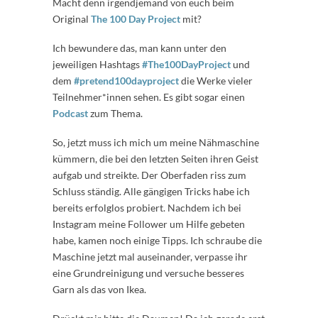
Macht denn irgendjemand von euch beim
Original
The 100 Day Project
mit?
Ich bewundere das, man kann unter den
jeweiligen Hashtags
#The100DayProject
und
dem
#pretend100dayproject
die Werke vieler
Teilnehmer*innen sehen. Es gibt sogar einen
Podcast
zum Thema.
So, jetzt muss ich mich um meine Nähmaschine
kümmern, die bei den letzten Seiten ihren Geist
aufgab und streikte. Der Oberfaden riss zum
Schluss ständig. Alle gängigen Tricks habe ich
bereits erfolglos probiert. Nachdem ich bei
Instagram meine Follower um Hilfe gebeten
habe, kamen noch einige Tipps. Ich schraube die
Maschine jetzt mal auseinander, verpasse ihr
eine Grundreinigung und versuche besseres
Garn als das von Ikea.