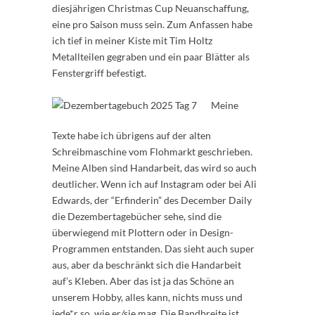
diesjährigen Christmas Cup Neuanschaffung,
eine pro Saison muss sein. Zum Anfassen habe
ich tief in meiner Kiste mit Tim Holtz
Metallteilen gegraben und ein paar Blätter als
Fenstergriff befestigt.
Meine
Texte habe ich übrigens auf der alten
Schreibmaschine vom Flohmarkt geschrieben.
Meine Alben sind Handarbeit, das wird so auch
deutlicher. Wenn ich auf Instagram oder bei Ali
Edwards, der “Erfinderin” des December Daily
die Dezembertagebücher sehe, sind die
überwiegend mit Plottern oder in Design-
Programmen entstanden. Das sieht auch super
aus, aber da beschränkt sich die Handarbeit
auf’s Kleben. Aber das ist ja das Schöne an
unserem Hobby, alles kann, nichts muss und
jede*r so, wie er/sie mag. Die Bandbreite ist