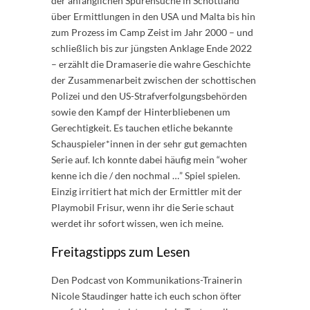
der anfänglichen Spurensuche in Schottland
über Ermittlungen in den USA und Malta bis hin
zum Prozess im Camp Zeist im Jahr 2000 – und
schließlich bis zur jüngsten Anklage Ende 2022
– erzählt die Dramaserie die wahre Geschichte
der Zusammenarbeit zwischen der schottischen
Polizei und den US-Strafverfolgungsbehörden
sowie den Kampf der Hinterbliebenen um
Gerechtigkeit. Es tauchen etliche bekannte
Schauspieler*innen in der sehr gut gemachten
Serie auf. Ich konnte dabei häufig mein “woher
kenne ich die / den nochmal …” Spiel spielen.
Einzig irritiert hat mich der Ermittler mit der
Playmobil Frisur, wenn ihr die Serie schaut
werdet ihr sofort wissen, wen ich meine.
Freitagstipps zum Lesen
Den Podcast von Kommunikations-Trainerin
Nicole Staudinger hatte ich euch schon öfter