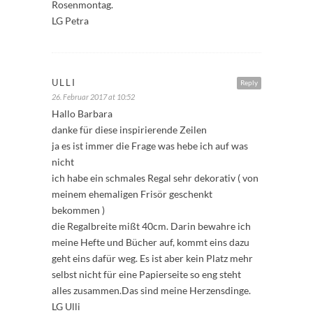
Rosenmontag.
LG Petra
ULLI
Reply
26. Februar 2017 at 10:52
Hallo Barbara
danke für diese inspirierende Zeilen
ja es ist immer die Frage was hebe ich auf was
nicht
ich habe ein schmales Regal sehr dekorativ ( von
meinem ehemaligen Frisör geschenkt
bekommen )
die Regalbreite mißt 40cm. Darin bewahre ich
meine Hefte und Bücher auf, kommt eins dazu
geht eins dafür weg. Es ist aber kein Platz mehr
selbst nicht für eine Papierseite so eng steht
alles zusammen.Das sind meine Herzensdinge.
LG Ulli