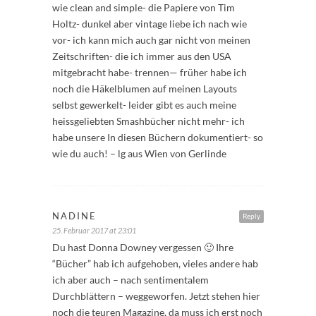
wie clean and simple- die Papiere von Tim
Holtz- dunkel aber vintage liebe ich nach wie
vor- ich kann mich auch gar nicht von meinen
Zeitschriften- die ich immer aus den USA
mitgebracht habe- trennen— früher habe ich
noch die Häkelblumen auf meinen Layouts
selbst gewerkelt- leider gibt es auch meine
heissgeliebten Smashbücher nicht mehr- ich
habe unsere In diesen Büchern dokumentiert- so
wie du auch! – lg aus Wien von Gerlinde
NADINE
Reply
25. Februar 2017 at 23:01
Du hast Donna Downey vergessen 🙂 Ihre
“Bücher” hab ich aufgehoben, vieles andere hab
ich aber auch – nach sentimentalem
Durchblättern – weggeworfen. Jetzt stehen hier
noch die teuren Magazine, da muss ich erst noch