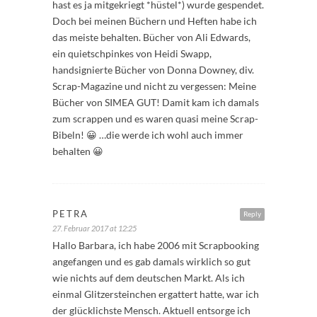
hast es ja mitgekriegt *hüstel*) wurde gespendet.
Doch bei meinen Büchern und Heften habe ich
das meiste behalten. Bücher von Ali Edwards,
ein quietschpinkes von Heidi Swapp,
handsignierte Bücher von Donna Downey, div.
Scrap-Magazine und nicht zu vergessen: Meine
Bücher von SIMEA GUT! Damit kam ich damals
zum scrappen und es waren quasi meine Scrap-
Bibeln! 😀 …die werde ich wohl auch immer
behalten 😀
PETRA
Reply
27. Februar 2017 at 12:25
Hallo Barbara, ich habe 2006 mit Scrapbooking
angefangen und es gab damals wirklich so gut
wie nichts auf dem deutschen Markt. Als ich
einmal Glitzersteinchen ergattert hatte, war ich
der glücklichste Mensch. Aktuell entsorge ich