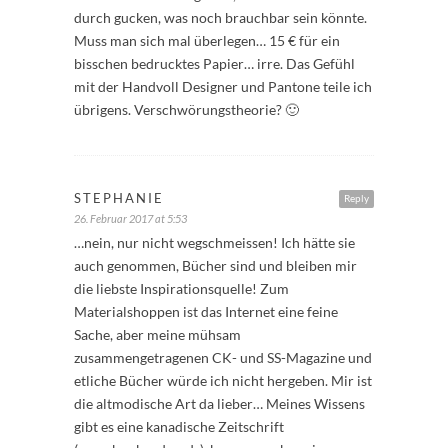
durch gucken, was noch brauchbar sein könnte.
Muss man sich mal überlegen… 15 € für ein
bisschen bedrucktes Papier… irre. Das Gefühl
mit der Handvoll Designer und Pantone teile ich
übrigens. Verschwörungstheorie? 🙂
STEPHANIE
Reply
26. Februar 2017 at 5:53
…nein, nur nicht wegschmeissen! Ich hätte sie
auch genommen, Bücher sind und bleiben mir
die liebste Inspirationsquelle! Zum
Materialshoppen ist das Internet eine feine
Sache, aber meine mühsam
zusammengetragenen CK- und SS-Magazine und
etliche Bücher würde ich nicht hergeben. Mir ist
die altmodische Art da lieber… Meines Wissens
gibt es eine kanadische Zeitschrift