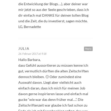
die Entwicklung der Blogs….), aber deiner war
mir jetzt so aus der Seele geschrieben, dass ich
dir einfach mal DANKE für deinen tollen Blog
und die Zeit, die du investierst, sagen möchte.
LG, Bernadette
JULIA
Reply
26. Februar 2017 at 9:18
Hallo Barbara,
dass Gefühl aussortieren zu müssen kenne ich
gut, vermutlich dürften die alten Zeitschriften
dennoch bleiben. 🙂 Oder zumindest eine
Auswahl davon. Liegt aber vielleicht auch
einfach daran, dass ich mich für meinen Job
davon gerne inspirieren lasse und einfach mal
gucke “wie war das denn früher mal….”. Die
Zeitschriftenzeit war glaube ich fast schon zu
Ende als ich mit Scrapbooking anfing, das war