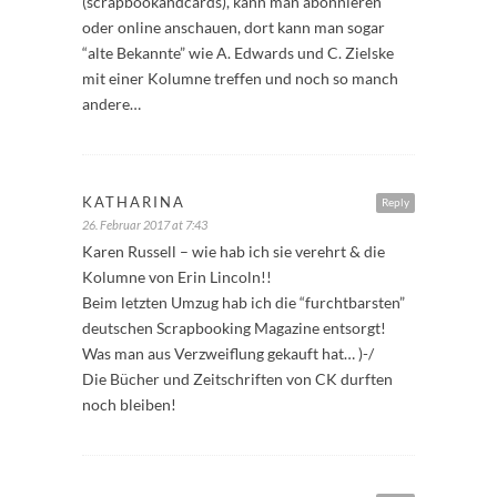
(scrapbookandcards), kann man abonnieren
oder online anschauen, dort kann man sogar
“alte Bekannte” wie A. Edwards und C. Zielske
mit einer Kolumne treffen und noch so manch
andere…
KATHARINA
Reply
26. Februar 2017 at 7:43
Karen Russell – wie hab ich sie verehrt & die
Kolumne von Erin Lincoln!!
Beim letzten Umzug hab ich die “furchtbarsten”
deutschen Scrapbooking Magazine entsorgt!
Was man aus Verzweiflung gekauft hat… )-/
Die Bücher und Zeitschriften von CK durften
noch bleiben!