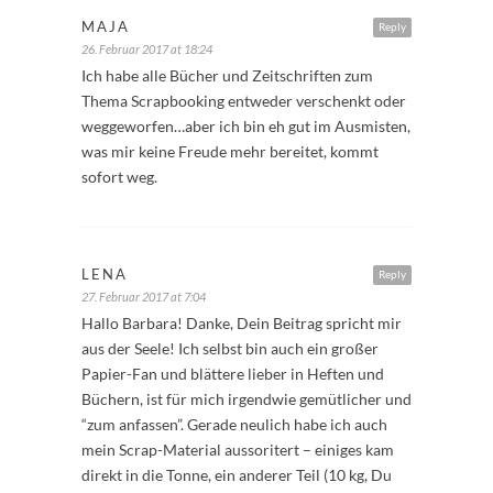
MAJA
Reply
26. Februar 2017 at 18:24
Ich habe alle Bücher und Zeitschriften zum
Thema Scrapbooking entweder verschenkt oder
weggeworfen…aber ich bin eh gut im Ausmisten,
was mir keine Freude mehr bereitet, kommt
sofort weg.
LENA
Reply
27. Februar 2017 at 7:04
Hallo Barbara! Danke, Dein Beitrag spricht mir
aus der Seele! Ich selbst bin auch ein großer
Papier-Fan und blättere lieber in Heften und
Büchern, ist für mich irgendwie gemütlicher und
“zum anfassen”. Gerade neulich habe ich auch
mein Scrap-Material aussoritert – einiges kam
direkt in die Tonne, ein anderer Teil (10 kg, Du