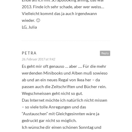
2013. Finde ich sehr schade, aber wer weiss…
Vielleicht kommt das ja auch irgendwann
wieder. 🙂
LG, Julia
PETRA
Reply
26. Februar 2017 at 9:42
Es geht mir oft genauso … aber …. Für die mehr
werdenden Minibooks und Alben muß sowieso
ab und an ein neues Regal von Ikea her – da
passen auch die Zeitschriften und Bücher rein.
Wegschmeissen geht nicht so gut.
Das Internet möchte ich natürlich nicht missen
– so viele tolle Anregungen und das
“Austauschen” mit Gleichgesinnten wäre ja
gedruckt gar nicht so möglich.
Ich wünsche dir einen schönen Sonntag und