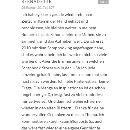
BERNADETTE
Reply
26. Februar 2017 at 8:57
Ich habe gestern gerade wieder ein paar
Zeitschriften in der Hand gehabt und
beschlossen, sie bleiben weiter in meinem
Bücherschrank. Schon alleine die Mühen, sie zu
sammeln, sind das Aufheben wert. Da ich erst
2010 mit dem Scrapbooking angefangen habe,
sind es wahrscheinlich bei weitem nicht so viele
wie bei dir. Aber die Erinnerungen, in welchen
Scrapbook-Stores wo in den USA ich jede
einzelne gekauft habe, lässt mich schon mal sehr
nostalgisch werden. Ich liebe Pinterest, gar keine
Frage. Die Menge an Inspirationen ist da schon
ungeheuer groß, riesig, fast zu viel (zumindest
mir zeitweise). Und dann schwelge ich gerne
wieder in den alten Blättern….Danke für deine
wundervollen Gedanken zu diesem Thema. Ich
kommentiere aktuell kaum Blogposts (ja, auch
das wäre fast wieder eine eigene Geschichte –