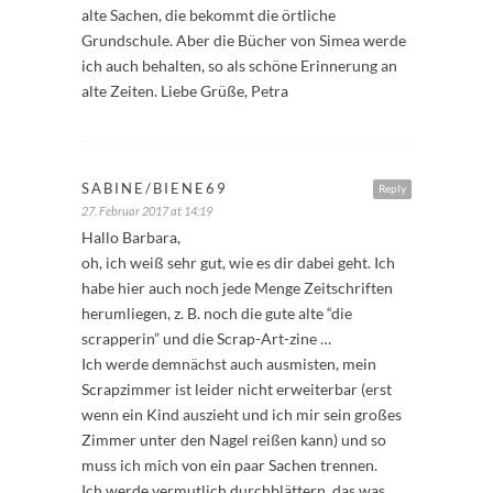
alte Sachen, die bekommt die örtliche
Grundschule. Aber die Bücher von Simea werde
ich auch behalten, so als schöne Erinnerung an
alte Zeiten. Liebe Grüße, Petra
SABINE/BIENE69
Reply
27. Februar 2017 at 14:19
Hallo Barbara,
oh, ich weiß sehr gut, wie es dir dabei geht. Ich
habe hier auch noch jede Menge Zeitschriften
herumliegen, z. B. noch die gute alte “die
scrapperin” und die Scrap-Art-zine …
Ich werde demnächst auch ausmisten, mein
Scrapzimmer ist leider nicht erweiterbar (erst
wenn ein Kind auszieht und ich mir sein großes
Zimmer unter den Nagel reißen kann) und so
muss ich mich von ein paar Sachen trennen.
Ich werde vermutlich durchblättern, das was