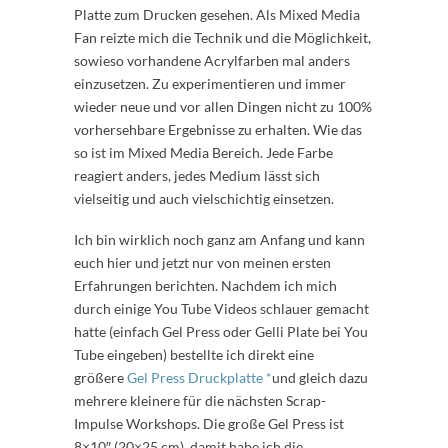
Platte zum Drucken gesehen. Als Mixed Media
Fan reizte mich die Technik und die Möglichkeit,
sowieso vorhandene Acrylfarben mal anders
einzusetzen. Zu experimentieren und immer
wieder neue und vor allen Dingen nicht zu 100%
vorhersehbare Ergebnisse zu erhalten. Wie das
so ist im Mixed Media Bereich. Jede Farbe
reagiert anders, jedes Medium lässt sich
vielseitig und auch vielschichtig einsetzen.
Ich bin wirklich noch ganz am Anfang und kann
euch hier und jetzt nur von meinen ersten
Erfahrungen berichten. Nachdem ich mich
durch einige You Tube Videos schlauer gemacht
hatte (einfach Gel Press oder Gelli Plate bei You
Tube eingeben) bestellte ich direkt eine
größere
Gel Press Druckplatte *
und gleich dazu
mehrere kleinere für die nächsten Scrap-
Impulse Workshops. Die große Gel Press ist
8×10″ (20×25 cm), damit habe ich die