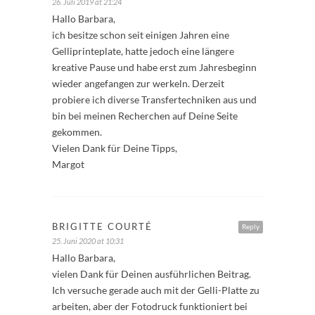
26. Juli 2019 at 21:24
Hallo Barbara,
ich besitze schon seit einigen Jahren eine
Gelliprinteplate, hatte jedoch eine längere
kreative Pause und habe erst zum Jahresbeginn
wieder angefangen zur werkeln. Derzeit
probiere ich diverse Transfertechniken aus und
bin bei meinen Recherchen auf Deine Seite
gekommen.
Vielen Dank für Deine Tipps,
Margot
BRIGITTE COURTÉ
Reply
25. Juni 2020 at 10:31
Hallo Barbara,
vielen Dank für Deinen ausführlichen Beitrag.
Ich versuche gerade auch mit der Gelli-Platte zu
arbeiten, aber der Fotodruck funktioniert bei