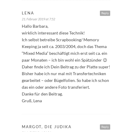
LENA
Reply
21. Februar 2019 at 7:52
Hallo Barbara,
wirklich interessant diese Technik!
Ich selbst betreibe Scrapbooking/ Memory
Keeping ja seit ca. 2003/2004, doch das Thema
“Mixed Media” beschäftigt mich erst seit ca. ein
paar Monaten – ich bin wohl ein Spätzünder 😉
Daher finde ich Dein Beitrag zu der Platte super!
Bisher habe ich nur mal mit Transfertechniken
gearbeitet – oder Bügelfolien. So habe ich schon
das ein oder andere Foto transferiert.
Danke für den Beitrag.
Gruß, Lena
MARGOT, DIE JUDIKA
Reply