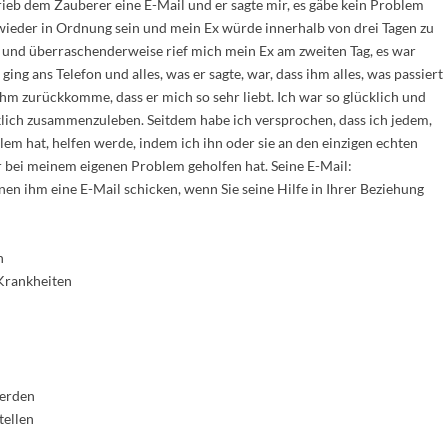
hrieb dem Zauberer eine E-Mail und er sagte mir, es gäbe kein Problem
 wieder in Ordnung sein und mein Ex würde innerhalb von drei Tagen zu
und überraschenderweise rief mich mein Ex am zweiten Tag, es war
ging ans Telefon und alles, was er sagte, war, dass ihm alles, was passiert
u ihm zurückkomme, dass er mich so sehr liebt. Ich war so glücklich und
klich zusammenzuleben. Seitdem habe ich versprochen, dass ich jedem,
em hat, helfen werde, indem ich ihn oder sie an den einzigen echten
 bei meinem eigenen Problem geholfen hat. Seine E-Mail:
n ihm eine E-Mail schicken, wenn Sie seine Hilfe in Ihrer Beziehung
n
/Krankheiten
werden
tellen