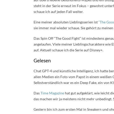
steht in der Serie erneut im Fokus – gewohnt unt
schaue ich auf jeden Fall weiter.
Eine meiner absoluten Lieblingsserien ist
“The Good
sie immer mal wieder schaue. Sie gehört zu meinen
Das Spin Off “The Good Fight” ist mindestens gena
angelaufen. Viele meiner Lieblingscharaktere wie E
auf. Aktuell schaue ich die Serie auf Disney+.
Gelesen
Chat GPT-4 und künstliche Intelligenz, ich hatte be
allen Medien ein Foto vom Papst in einem weißen Guc
Selbstverständlich war es ein Deep Fake, ein von KI 
Das
Time Magazine
hat gut aufgeklärt, wie leicht 
das machen wir ja meistens nicht mehr unbedingt. So
Gestern bin ich zum ersten Mal in Sneakern und o