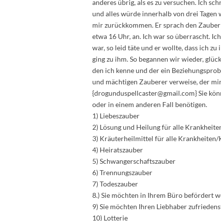
anderes übrig, als es zu versuchen. Ich sc
und alles würde innerhalb von drei Tagen
mir zurückkommen. Er sprach den Zauber 
etwa 16 Uhr, an. Ich war so überrascht. Ich 
war, so leid täte und er wollte, dass ich z
ging zu ihm. So begannen wir wieder, glüc
den ich kenne und der ein Beziehungsprobl
und mächtigen Zauberer verweise, der mir
{drogunduspellcaster@gmail.com} Sie könne
oder in einem anderen Fall benötigen.
1) Liebeszauber
2) Lösung und Heilung für alle Krankheite
3) Kräuterheilmittel für alle Krankheiten
4) Heiratszauber
5) Schwangerschaftszauber
6) Trennungszauber
7) Todeszauber
8.) Sie möchten in Ihrem Büro befördert 
9) Sie möchten Ihren Liebhaber zufriedens
10) Lotterie