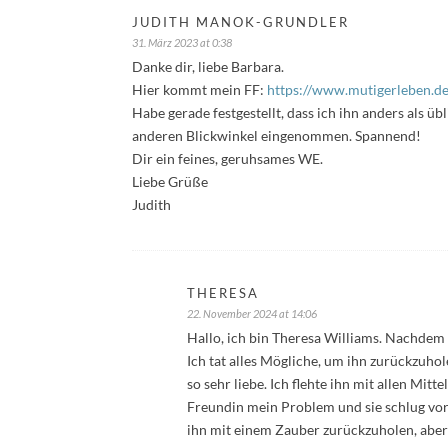
JUDITH MANOK-GRUNDLER
31. März 2023 at 0:38
Danke dir, liebe Barbara.
Hier kommt mein FF:
https://www.mutigerleben.de/
Habe gerade festgestellt, dass ich ihn anders als 
anderen Blickwinkel eingenommen. Spannend!
Dir ein feines, geruhsames WE.
Liebe Grüße
Judith
THERESA
22. November 2024 at 14:06
Hallo, ich bin Theresa Williams. Nachdem
Ich tat alles Mögliche, um ihn zurückzuhole
so sehr liebe. Ich flehte ihn mit allen Mit
Freundin mein Problem und sie schlug vor,
ihn mit einem Zauber zurückzuholen, aber 