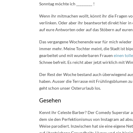
Sonntag möchte ich _________ !
Wenn ihr mitmachen wollt, könnt ihr die Fragen v
verlinken. Oder aber ihr beantwortet direkt hier i
auf eure Antworten oder auf das Stöbern auf euren
Das vergangene Wochenende war für mich wieder mit
immer mehr. Meine Tochter meint, die Stadt ist bip
gearbeitet und mit wunderbaren Frauen
einen tol
Schnee befreit. Es reicht aber jetzt wirklich mit Wi
Der Rest der Woche bestand auch überwiegend aus 
haben. Ausser die Terrasse mit Frühlingsblumen zu
geht schon unser Osterurlaub los.
Gesehen
Kennt ihr Celeste Barber? Der Comedy Superstar a
dem sie den Perfektionismus von Instagram ad abs
Weise parodiert. Inzwischen hat sie eine eigene Netf
auf übertriebene Gesundheits-Hypes und ein bissi