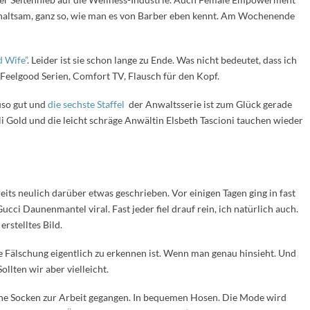
erhaltsam, ganz so, wie man es von Barber eben kennt. Am Wochenende
 Wife”
. Leider ist sie schon lange zu Ende. Was nicht bedeutet, dass ich
 Feelgood Serien, Comfort TV, Flausch für den Kopf.
uso gut und
die sechste Staffel
der Anwaltsserie ist zum Glück gerade
li Gold und die leicht schräge Anwältin Elsbeth Tascioni tauchen wieder
reits neulich darüber etwas geschrieben. Vor einigen Tagen ging in fast
ci Daunenmantel viral. Fast jeder fiel drauf rein, ich natürlich auch.
erstelltes Bild.
die Fälschung eigentlich zu erkennen ist. Wenn man genau hinsieht. Und
llten wir aber vielleicht.
hne Socken zur Arbeit gegangen. In bequemen Hosen. Die Mode wird