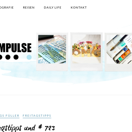
OGRAFIE
REISEN
DAILY LIFE
KONTAKT
GS FÜLLER
FREITAGSTIPPS
agstipps und # 723