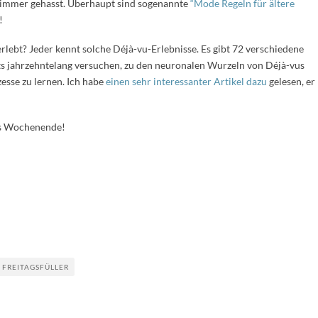
ns immer gehasst. Überhaupt sind sogenannte
“Mode Regeln für ältere
!
rlebt? Jeder kennt solche Déjà-vu-Erlebnisse. Es gibt 72 verschiedene
its jahrzehntelang versuchen, zu den neuronalen Wurzeln von Déjà-vus
esse zu lernen. Ich habe
einen sehr interessanter Artikel dazu
gelesen, er
es Wochenende!
 FREITAGSFÜLLER