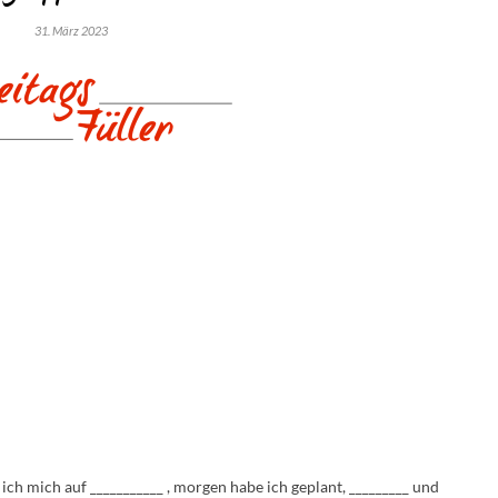
31. März 2023
h mich auf ___________ , morgen habe ich geplant, _________ und