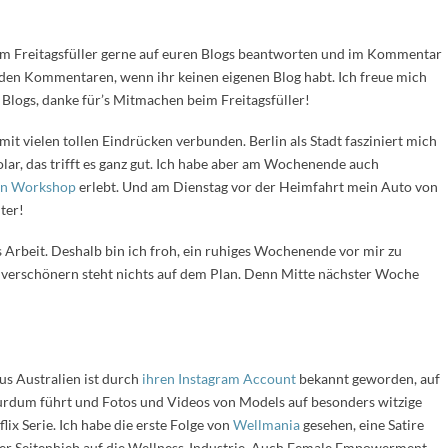
om Freitagsfüller gerne auf euren Blogs beantworten und im Kommentar
n den Kommentaren, wenn ihr keinen eigenen Blog habt. Ich freue mich
 Blogs, danke für’s Mitmachen beim Freitagsfüller!
 vielen tollen Eindrücken verbunden. Berlin als Stadt fasziniert mich
olar, das trifft es ganz gut. Ich habe aber am Wochenende auch
len Workshop
erlebt. Und am Dienstag vor der Heimfahrt mein Auto von
nter!
Arbeit. Deshalb bin ich froh, ein ruhiges Wochenende vor mir zu
 verschönern steht nichts auf dem Plan. Denn Mitte nächster Woche
us Australien ist durch
ihren Instagram Account
bekannt geworden, auf
urdum führt und Fotos und Videos von Models auf besonders witzige
lix Serie. Ich habe die erste Folge von
Wellmania
gesehen, eine Satire
ger Seitenhieb auf die Wellness-Industrie. Auch Female Empowerment