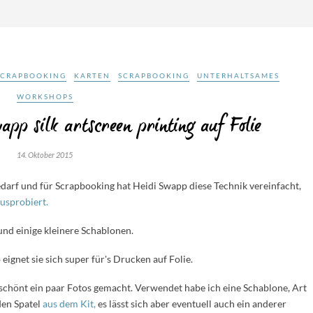
SCRAPBOOKING
KARTEN
SCRAPBOOKING
UNTERHALTSAMES
WORKSHOPS
app silk artscreen printing auf Folie
14. Oktober 2015
arf und für Scrapbooking hat Heidi Swapp diese Technik vereinfacht,
ausprobiert.
und einige kleinere Schablonen.
 eignet sie sich super für's Drucken auf Folie.
schönt ein paar Fotos gemacht. Verwendet habe ich eine Schablone, Art
den Spatel
aus dem Kit,
es lässt sich aber eventuell auch ein anderer