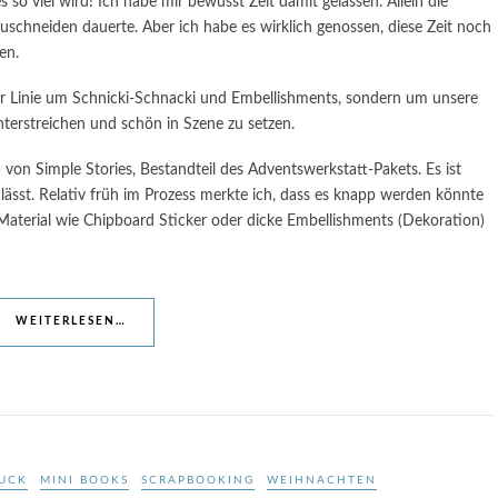
so viel wird! Ich habe mir bewusst Zeit damit gelassen. Allein die
schneiden dauerte. Aber ich habe es wirklich genossen, diese Zeit noch
en.
iter Linie um Schnicki-Schnacki und Embellishments, sondern um unsere
nterstreichen und schön in Szene zu setzen.
von Simple Stories, Bestandteil des Adventswerkstatt-Pakets. Es ist
n lässt. Relativ früh im Prozess merkte ich, dass es knapp werden könnte
Material wie Chipboard Sticker oder dicke Embellishments (Dekoration)
WEITERLESEN…
UCK
MINI BOOKS
SCRAPBOOKING
WEIHNACHTEN